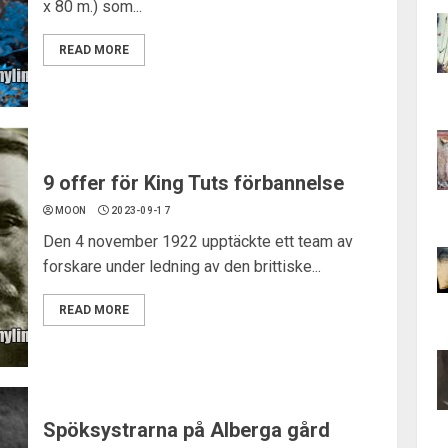
x 80 m.) som...
READ MORE
9 offer för King Tuts förbannelse
MOON
2023-09-17
Den 4 november 1922 upptäckte ett team av
forskare under ledning av den brittiske...
READ MORE
Spöksystrarna på Alberga gård