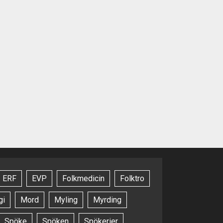
ERF
EVP
Folkmedicin
Folktro
gi
Mord
Myling
Myrding
Spöke
Spöken
Spökerier