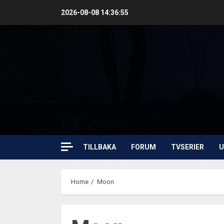
Skip
2026-08-08
14:36:56
to
content
TILLBAKA
FORUM
TVSERIER
U
Home
Moon