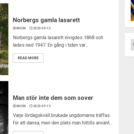
Norbergs gamla lasarett
MOON
2023-09-15
Norbergs gamla lasarett invigdes 1868 och
lades ned 1947. En gång i tiden var...
READ MORE
Man stör inte dem som sover
MOON
2023-09-15
Varje lördagskväll brukade ungdomarna träffas
för att dansa, men den plats man hittills använt...