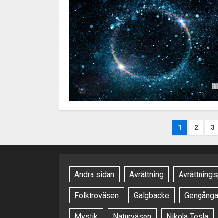
Inlägg
1
2
3
Andra sidan
Avrättning
Avrättnings
Folktroväsen
Galgbacke
Gengånga
Mystik
Naturväsen
Nikola Tesla