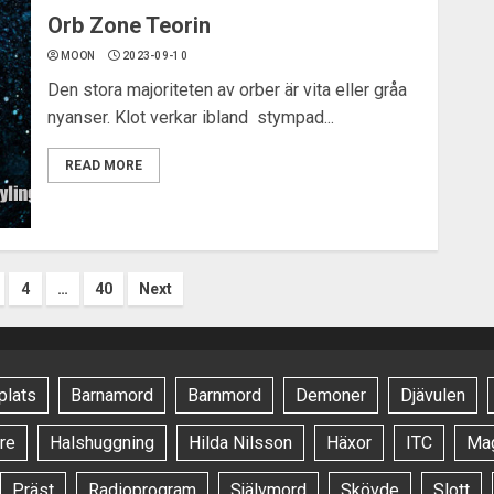
Orb Zone Teorin
MOON
2023-09-10
Den stora majoriteten av orber är vita eller gråa
nyanser. Klot verkar ibland stympad...
READ MORE
snavigering
4
…
40
Next
plats
Barnamord
Barnmord
Demoner
Djävulen
re
Halshuggning
Hilda Nilsson
Häxor
ITC
Ma
Präst
Radioprogram
Självmord
Skövde
Slott