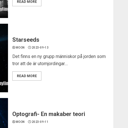
READ MORE
Starseeds
MOON
2023-09-13
Det finns en ny grupp människor på jorden som
tror att de är utomjordingar....
READ MORE
Optografi- En makaber teori
MOON
2023-09-11