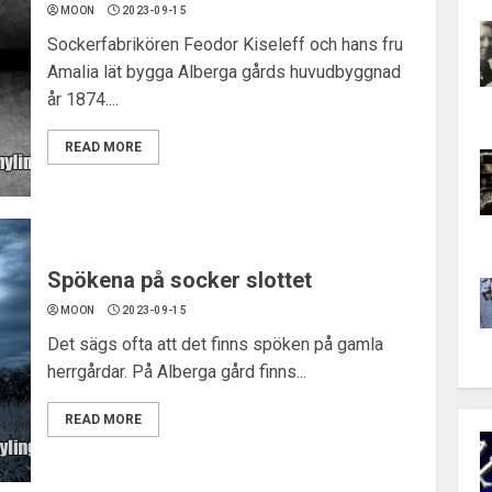
MOON
2023-09-15
Sockerfabrikören Feodor Kiseleff och hans fru
Amalia lät bygga Alberga gårds huvudbyggnad
år 1874....
READ MORE
Spökena på socker slottet
MOON
2023-09-15
Det sägs ofta att det finns spöken på gamla
herrgårdar. På Alberga gård finns...
READ MORE