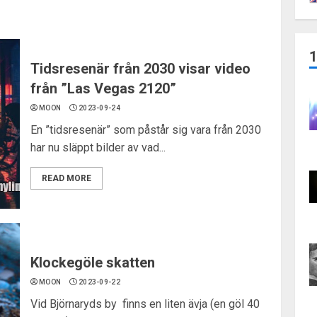
Tidsresenär från 2030 visar video
från ”Las Vegas 2120”
MOON
2023-09-24
En ”tidsresenär” som påstår sig vara från 2030
har nu släppt bilder av vad...
READ MORE
Klockegöle skatten
MOON
2023-09-22
Vid Björnaryds by finns en liten ävja (en göl 40