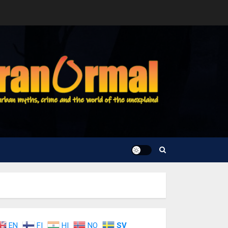
EN
FI
HI
NO
SV