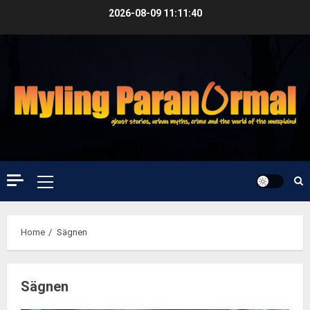
Skip
2026-08-09
11:11:41
to
content
Primary
Menu
Home
Sägnen
Sägnen