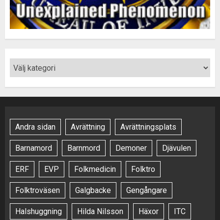
Andra sidan
Avrättning
Avrättningsplats
Barnamord
Barnmord
Demoner
Djävulen
ERF
EVP
Folkmedicin
Folktro
Folktroväsen
Galgbacke
Gengångare
Halshuggning
Hilda Nilsson
Häxor
ITC