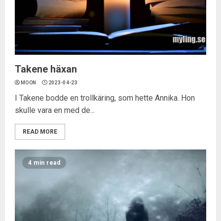
Takene häxan
MOON
2023-04-23
I Takene bodde en trollkäring, som hette Annika. Hon
skulle vara en med de...
READ MORE
4 min read