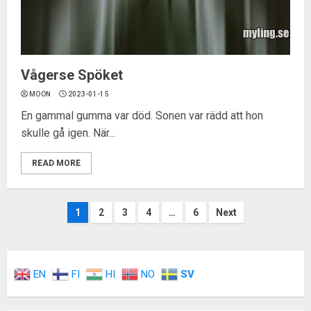
Vågerse Spöket
MOON
2023-01-15
En gammal gumma var död. Sonen var rädd att hon
skulle gå igen. När...
READ MORE
Inläggsnavigering
1
2
3
4
…
6
Next
EN
FI
HI
NO
SV