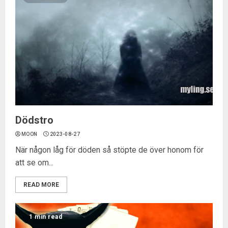
Dödstro
MOON
2023-08-27
När någon låg för döden så stöpte de över honom för
att se om...
READ MORE
1 min read