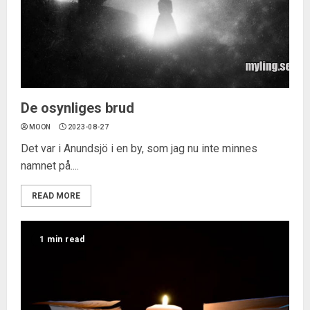
De osynliges brud
MOON
2023-08-27
Det var i Anundsjö i en by, som jag nu inte minnes
namnet på....
READ MORE
1 min read