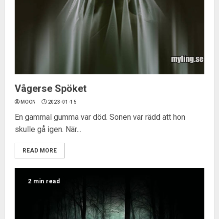
Vågerse Spöket
MOON
2023-01-15
En gammal gumma var död. Sonen var rädd att hon
skulle gå igen. När...
READ MORE
2 min read