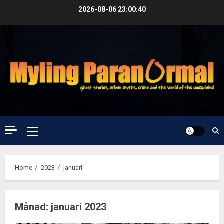
Skip
2026-08-06
23:00:41
to
content
Primary
Menu
Home
2023
januari
Månad:
januari 2023