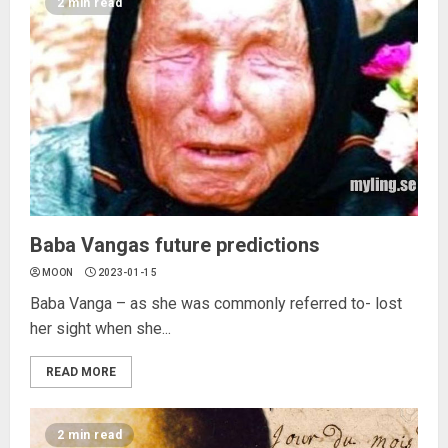
2 min read
Baba Vangas future predictions
MOON
2023-01-15
Baba Vanga – as she was commonly referred to- lost
her sight when she...
READ MORE
2 min read