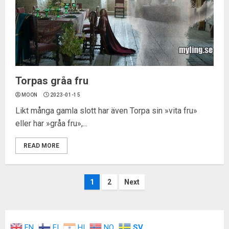
Torpas gråa fru
MOON
2023-01-15
Likt många gamla slott har även Torpa sin »vita fru»
eller har »gråa fru»,...
READ MORE
Inläggsnavigering
1
2
Next
EN
FI
HI
NO
SV