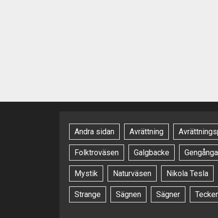
Andra sidan
Avrättning
Avrättnings
Folktroväsen
Galgbacke
Gengånga
Mystik
Naturväsen
Nikola Tesla
Strange
Sägnen
Sägner
Tecke