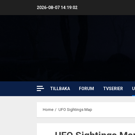
Skip
2026-08-07
14:19:02
to
content
TILLBAKA
FORUM
TVSERIER
U
Home
UFO Sightings Map