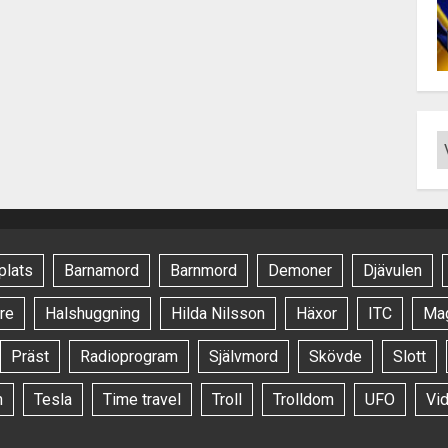
plats
Barnamord
Barnmord
Demoner
Djävulen
re
Halshuggning
Hilda Nilsson
Häxor
ITC
Ma
Präst
Radioprogram
Självmord
Skövde
Slott
n
Tesla
Time travel
Troll
Trolldom
UFO
Vi