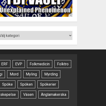
ERF
EVP
Folkmedicin
Folktro
gi
Mord
Myling
Myrding
Spöke
Spöken
Spökerier
dskepelse
Väsen
Änglamakerska