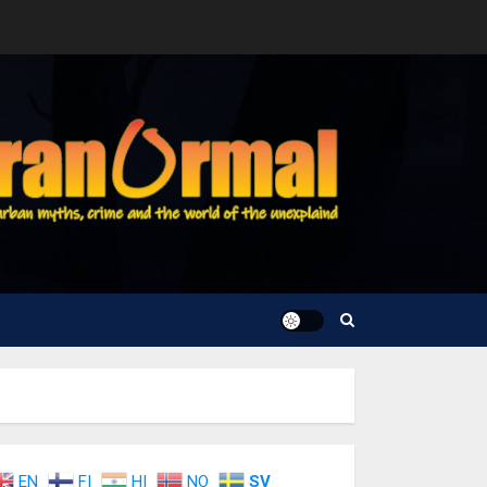
EN
FI
HI
NO
SV