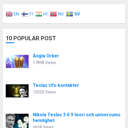
EN
FI
HI
NO
SV
10 POPULAR POST
Ängla Orber
17898 Views
Teslas Ufo kontakter
15020 Views
Nikola Teslas 3 6 9 teori och universums
hemlighet
6658 Views