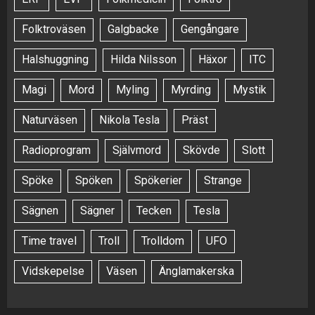
Folktroväsen
Galgbacke
Gengångare
Halshuggning
Hilda Nilsson
Häxor
ITC
Magi
Mord
Myling
Myrding
Mystik
Naturväsen
Nikola Tesla
Präst
Radioprogram
Självmord
Skövde
Slott
Spöke
Spöken
Spökerier
Strange
Sägnen
Sägner
Tecken
Tesla
Time travel
Troll
Trolldom
UFO
Vidskepelse
Väsen
Änglamakerska