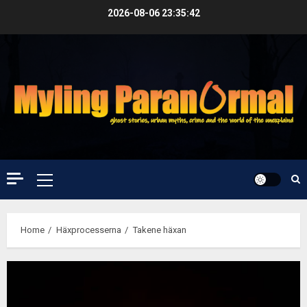
Skip
2026-08-06
23:35:42
to
content
Primary
Menu
Home
Häxprocesserna
Takene häxan