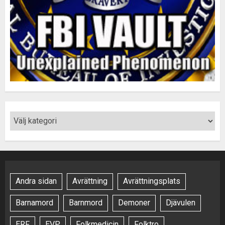
Andra sidan
Avrättning
Avrättningsplats
Barnamord
Barnmord
Demoner
Djävulen
ERF
EVP
Folkmedicin
Folktro