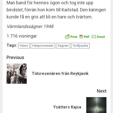
Man band för hennes ögon och tog inte upp
bindslet, förrän hon kom till Karlstad. Den käringen
kunde få en gris att bli en hare och tvärtom.
Värmlandssägner 1948
1 716 visningar
Tags:
Häxor
Häxprocessen
Sägnen
Yrollpacka
Continue
Previous
Reading
Pre
Tidsresenären från Reykjavik
pos
Next
Next
Ysätters Kajsa
post: