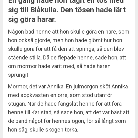
En gång hade hon tagit en tös med
sig till Blåkulla. Den tösen hade lärt
sig göra harar.
Någon bad henne att hon skulle göra en hare, som
hon också gjorde, men hon hade glömt hur hon
skulle göra för att få den att springa, så den blev
stående stilla. Då de flepade henne, sade hon, att
om mormor hade varit med, så hade haren
sprungit.
Mormor, det var Annika. En julmorgon sköt Annika
med sopkvasten en orre, som stod utanför
stugan. När de hade fängslat henne för att föra
henne till Karlstad, så sade hon, att det var bäst att
de band något för hennes ögon, för så långt som
hon såg, skulle skogen torka.