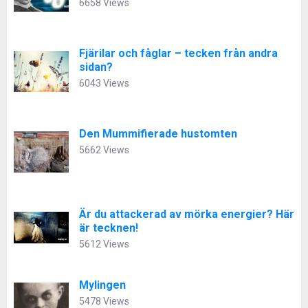
6658 Views
Fjärilar och fåglar – tecken från andra
sidan?
6043 Views
Den Mummifierade hustomten
5662 Views
Är du attackerad av mörka energier? Här
är tecknen!
5612 Views
Mylingen
5478 Views