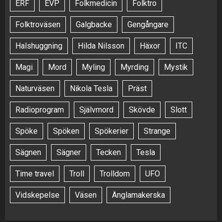
ERF
EVP
Folkmedicin
Folktro
Folktroväsen
Galgbacke
Gengångare
Halshuggning
Hilda Nilsson
Häxor
ITC
Magi
Mord
Myling
Myrding
Mystik
Naturväsen
Nikola Tesla
Präst
Radioprogram
Självmord
Skövde
Slott
Spöke
Spöken
Spökerier
Strange
Sägnen
Sägner
Tecken
Tesla
Time travel
Troll
Trolldom
UFO
Vidskepelse
Väsen
Änglamakerska