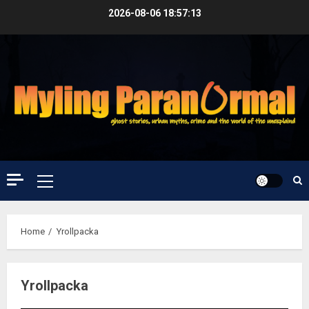
Skip
2026-08-06
18:57:14
to
content
Primary
Menu
Home
Yrollpacka
Yrollpacka