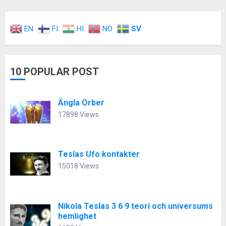
EN
FI
HI
NO
SV
10 POPULAR POST
Ängla Orber
17898 Views
Teslas Ufo kontakter
15018 Views
Nikola Teslas 3 6 9 teori och universums
hemlighet