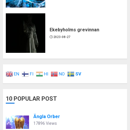
Ekebyholms grevinnan
2023-08-27
EN
FI
HI
NO
SV
10 POPULAR POST
Ängla Orber
17896 Views