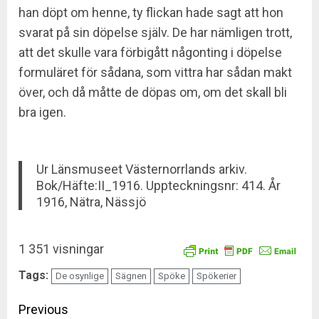
han döpt om henne, ty flickan hade sagt att hon
svarat på sin döpelse själv. De har nämligen trott,
att det skulle vara förbigått någonting i döpelse
formuläret för sådana, som vittra har sådan makt
över, och då måtte de döpas om, om det skall bli
bra igen.
Ur Länsmuseet Västernorrlands arkiv.
Bok/Häfte:II_1916. Uppteckningsnr: 414. År
1916, Nätra, Nässjö
1 351 visningar
Tags:
De osynlige
Sägnen
Spöke
Spökerier
Continue
Previous