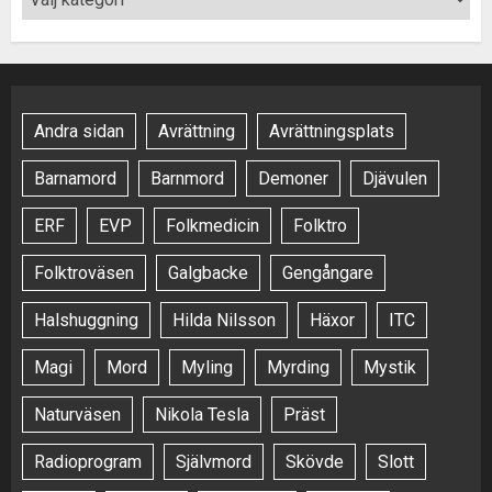
Andra sidan
Avrättning
Avrättningsplats
Barnamord
Barnmord
Demoner
Djävulen
ERF
EVP
Folkmedicin
Folktro
Folktroväsen
Galgbacke
Gengångare
Halshuggning
Hilda Nilsson
Häxor
ITC
Magi
Mord
Myling
Myrding
Mystik
Naturväsen
Nikola Tesla
Präst
Radioprogram
Självmord
Skövde
Slott