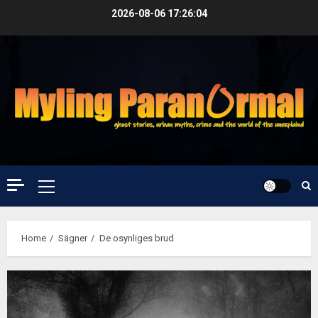
Skip
2026-08-06
17:26:04
to
content
Primary
Menu
Home
Sägner
De osynliges brud