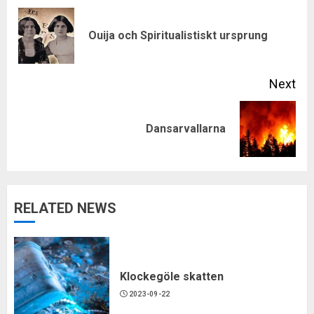
Reading
Pre
Ouija och Spiritualistiskt ursprung
pos
Next
Next
Dansarvallarna
post:
RELATED NEWS
Klockegöle skatten
2023-09-22