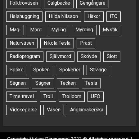
Folktroväsen
Galgbacke
Gengångare
Halshuggning
Hilda Nilsson
Häxor
ITC
Magi
Mord
Myling
Myrding
Mystik
Naturväsen
Nikola Tesla
Präst
Radioprogram
Självmord
Skövde
Slott
Spöke
Spöken
Spökerier
Strange
Sägnen
Sägner
Tecken
Tesla
Time travel
Troll
Trolldom
UFO
Vidskepelse
Väsen
Änglamakerska