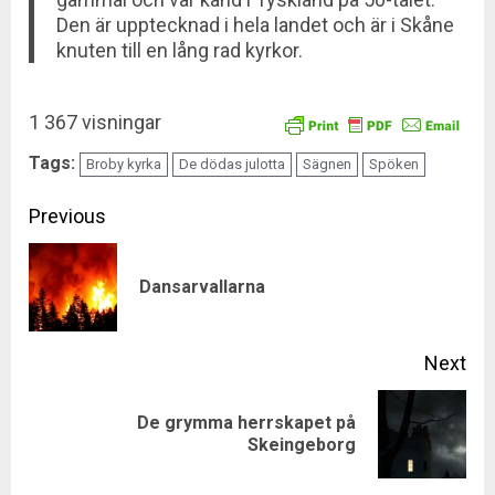
Den är upptecknad i hela landet och är i Skåne
knuten till en lång rad kyrkor.
1 367 visningar
Tags:
Broby kyrka
De dödas julotta
Sägnen
Spöken
Continue
Previous
Reading
Pre
Dansarvallarna
pos
Next
De grymma herrskapet på
Next
Skeingeborg
post: