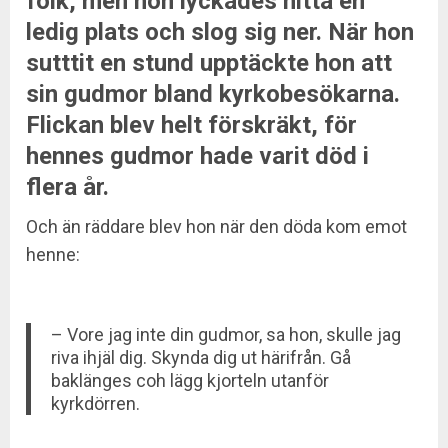
folk, men hon lyckades hitta en
ledig plats och slog sig ner. När hon
sutttit en stund upptäckte hon att
sin gudmor bland kyrkobesökarna.
Flickan blev helt förskräkt, för
hennes gudmor hade varit död i
flera år.
Och än räddare blev hon när den döda kom emot
henne:
– Vore jag inte din gudmor, sa hon, skulle jag
riva ihjäl dig. Skynda dig ut härifrån. Gå
baklänges coh lägg kjorteln utanför
kyrkdörren.