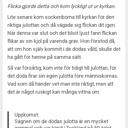
Flicka gjorde detta och kom lyckligt ut ur kyrkan.
Lite senare kom sockenborna till kyrkan för den
riktiga julottan och då vägade sig flickan dit igen.
När denna var slut och det blivit ljust fann flickan
flikar av sin kjol på varenda grav. Hon förstod då,
att om hon själv kommit i de dödas våld, skulle det
ha gått för henne på samma sätt.
Så var försiktig, kom inte för tidigt till julottan, för
det döda firar sin egen julotta före människornas.
Vad som då händer vet man inte riktigt, men att
det är något ruskigt kan många vittna om.
Uppkomst:
Sägnen om de dödas julotta är en mycket
gammal och var känd i Tyskland på 50-talet.