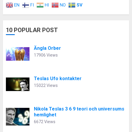
EN
FI
HI
NO
SV
10 POPULAR POST
Ängla Orber
17906 Views
Teslas Ufo kontakter
15022 Views
Nikola Teslas 3 6 9 teori och universums
hemlighet
6672 Views