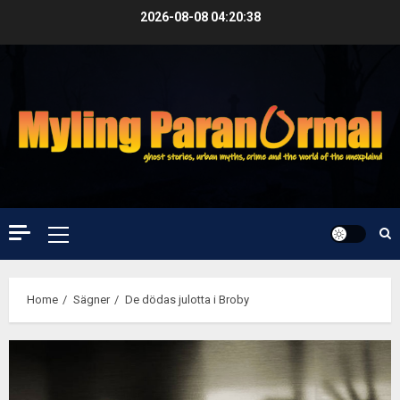
Skip
2026-08-08
04:20:38
to
content
Primary
Menu
Home
Sägner
De dödas julotta i Broby