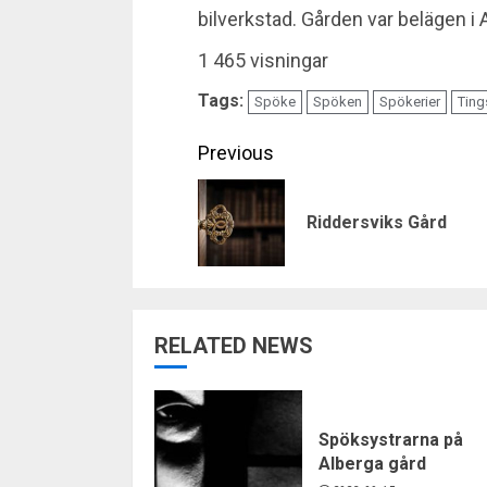
bilverkstad. Gården var belägen i
1 465 visningar
Tags:
Spöke
Spöken
Spökerier
Tin
Continue
Previous
Reading
Riddersviks Gård
RELATED NEWS
Spöksystrarna på
Alberga gård