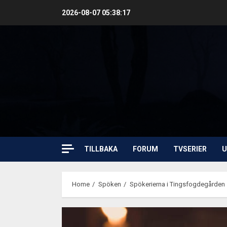
Skip
2026-08-07
05:38:18
to
content
TILLBAKA
FORUM
TVSERIER
U
Home
Spöken
Spökerierna i Tingsfogdegården