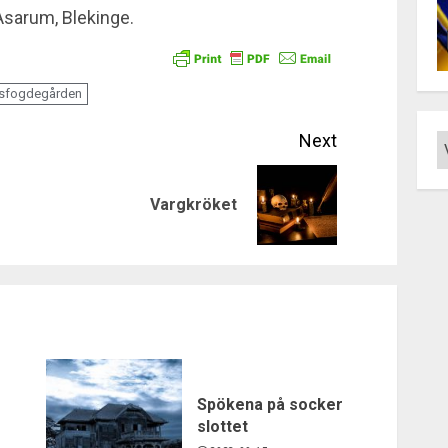
 Asarum, Blekinge.
gsfogdegården
Next
Previous
Next
Vargkröket
post:
post:
Spökena på socker
slottet