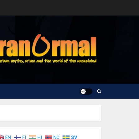
EN
FI
HI
NO
SV