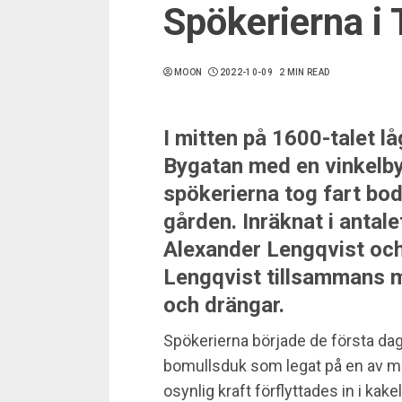
Spökerierna i
MOON
2022-10-09
2 MIN READ
I mitten på 1600-talet 
Bygatan med en vinkelb
spökerierna tog fart bo
gården. Inräknat i antal
Alexander Lengqvist och
Lengqvist tillsammans m
och drängar.
Spökerierna började de första daga
bomullsduk som legat på en av 
osynlig kraft förflyttades in i ka