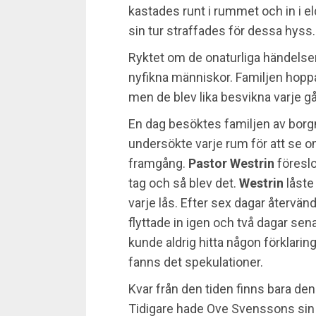
kastades runt i rummet och in i e
sin tur straffades för dessa hyss.
Ryktet om de onaturliga händels
nyfikna människor. Familjen hoppa
men de blev lika besvikna varje g
En dag besöktes familjen av borg
undersökte varje rum för att se 
framgång.
Pastor Westrin
föreslog
tag och så blev det.
Westrin
låste 
varje lås. Efter sex dagar återvänd
flyttade in igen och två dagar se
kunde aldrig hitta någon förklarin
fanns det spekulationer.
Kvar från den tiden finns bara de
Tidigare hade Ove Svenssons sin c