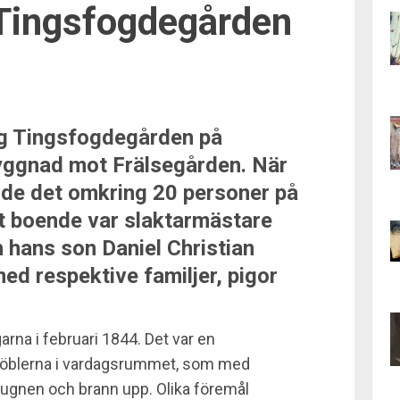
 Tingsfogdegården
låg Tingsfogdegården på
yggnad mot Frälsegården. När
dde det omkring 20 personer på
et boende var slaktarmästare
 hans son Daniel Christian
ed respektive familjer, pigor
rna i februari 1844. Det var en
möblerna i vardagsrummet, som med
kelugnen och brann upp. Olika föremål