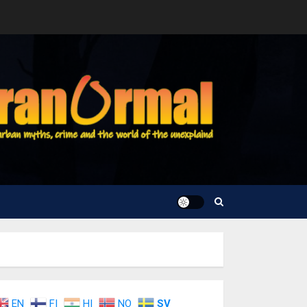
EN
FI
HI
NO
SV