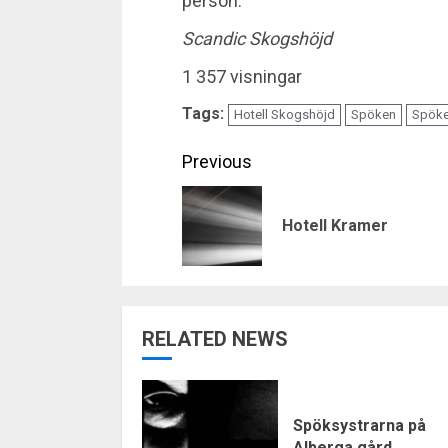
person.
Scandic Skogshöjd
1 357 visningar
Tags:
Hotell Skogshöjd
Spöken
Spöke
Continue
Previous
Reading
Hotell Kramer
RELATED NEWS
Spöksystrarna på
Alberga gård