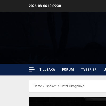
Skip
2026-08-06
19:09:31
to
content
TILLBAKA
FORUM
TVSERIER
U
Home
Spöken
Hotell Skogshöjd