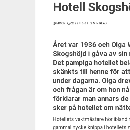
Hotell Skogsh
MOON
2022-10-09
2 MIN READ
Året var 1936 och Olga W
Skogshöjd i gåva av sin
Det pampiga hotellet bel
skänkts till henne för at
under dagarna. Olga drev 
och frågan är om hon nå
förklarar man annars de
sker på hotellet om nätt
Hotellets vaktmästare hör ibland 
gammal nyckelknippa i hotellets