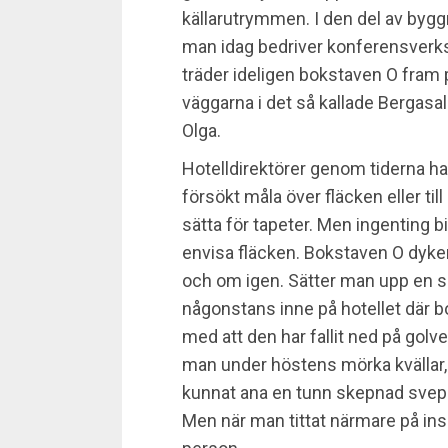
källarutrymmen. I den del av byg
man idag bedriver konferensver
träder ideligen bokstaven O fram 
väggarna i det så kallade Bergasa
Olga.
Hotelldirektörer genom tiderna h
försökt måla över fläcken eller ti
sätta för tapeter. Men ingenting b
envisa fläcken. Bokstaven O dyk
och om igen. Sätter man upp en s
någonstans inne på hotellet där bo
med att den har fallit ned på golve
man under höstens mörka kvällar, nä
kunnat ana en tunn skepnad svepa
Men när man tittat närmare på ins