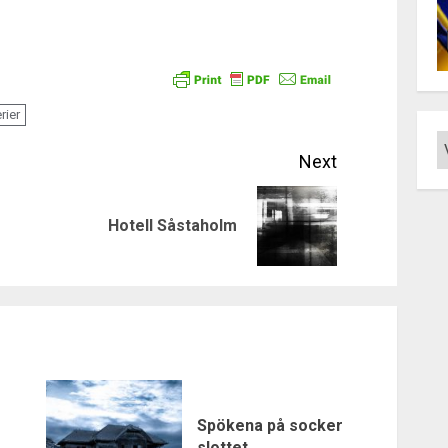
rier
Next
Previous
Next
Hotell Såstaholm
post:
post:
Spökena på socker
slottet