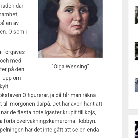
gnaden där
ksamhet
på en av
len. O som i
ar förgäves
ll och med
”Olga Wessing”
iter på den
er upp om
kylt
kstaven O figurerar, ja då får man räkna
t till morgonen därpå. Det har även hänt att
r de flesta hotellgäster krupit till kojs,
 förbi övervakningskamerorna i lobbyn.
pelningen har det inte gått att se en enda