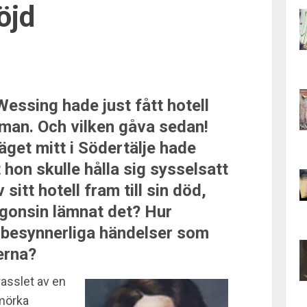
öjd
essing hade just fått hotell
 man. Och vilken gåva sedan!
äget mitt i Södertälje hade
t hon skulle hålla sig sysselsatt
sitt hotell fram till sin död,
gonsin lämnat det? Hur
 besynnerliga händelser som
erna?
rasslet av en
 mörka