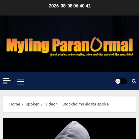
Skip
2026-08-08
06:40:43
to
content
Primary
Menu
Home
Spöken
Gideon – Stockholms äldsta spöke