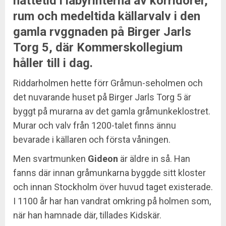
nattetid i labyrinterna av korridorer,
rum och medeltida källarvalv i den
gamla rvggnaden på Birger Jarls
Torg 5, där Kommerskollegium
håller till i dag.
Riddarholmen hette förr Gråmun-seholmen och
det nuvarande huset på Birger Jarls Torg 5 är
byggt på murarna av det gamla gråmunkeklostret.
Murar och valv från 1200-talet finns ännu
bevarade i källaren och första våningen.
Men svartmunken
Gideon
är äldre in så. Han
fanns där innan gråmunkarna byggde sitt kloster
och innan Stockholm över huvud taget existerade.
I 1100 år har han vandrat omkring på holmen som,
när han hamnade där, tillades Kidskär.