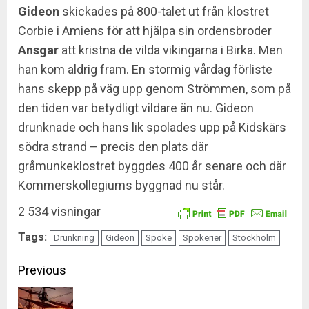
Gideon
skickades på 800-talet ut från klostret
Corbie i Amiens för att hjälpa sin ordensbroder
Ansgar
att kristna de vilda vikingarna i Birka. Men
han kom aldrig fram. En stormig vårdag förliste
hans skepp på väg upp genom Strömmen, som på
den tiden var betydligt vildare än nu. Gideon
drunknade och hans lik spolades upp på Kidskärs
södra strand – precis den plats där
gråmunkeklostret byggdes 400 år senare och där
Kommerskollegiums byggnad nu står.
2 534 visningar
Tags:
Drunkning
Gideon
Spöke
Spökerier
Stockholm
Continue
Previous
Reading