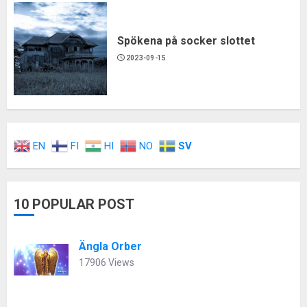
Spökena på socker slottet
2023-09-15
EN
FI
HI
NO
SV
10 POPULAR POST
Ängla Orber
17906 Views