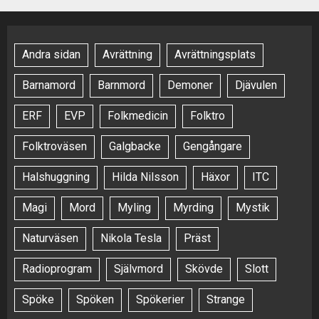
Andra sidan
Avrättning
Avrättningsplats
Barnamord
Barnmord
Demoner
Djävulen
ERF
EVP
Folkmedicin
Folktro
Folktroväsen
Galgbacke
Gengångare
Halshuggning
Hilda Nilsson
Häxor
ITC
Magi
Mord
Myling
Myrding
Mystik
Naturväsen
Nikola Tesla
Präst
Radioprogram
Självmord
Skövde
Slott
Spöke
Spöken
Spökerier
Strange