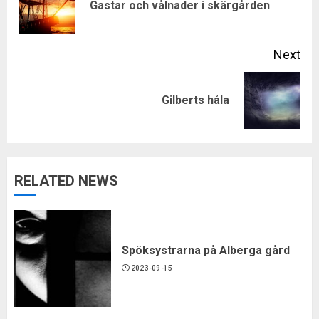
Pre
Gastar och vålnader i skärgården
pos
Next
Next
Gilberts håla
post:
RELATED NEWS
Spöksystrarna på Alberga gård
2023-09-15