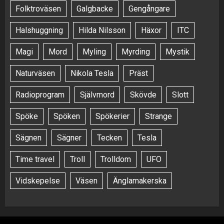
Folktroväsen
Galgbacke
Gengångare
Halshuggning
Hilda Nilsson
Häxor
ITC
Magi
Mord
Myling
Myrding
Mystik
Naturväsen
Nikola Tesla
Präst
Radioprogram
Självmord
Skövde
Slott
Spöke
Spöken
Spökerier
Strange
Sägnen
Sägner
Tecken
Tesla
Time travel
Troll
Trolldom
UFO
Vidskepelse
Väsen
Änglamakerska