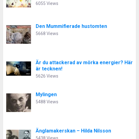
6055 Views
Den Mummifierade hustomten
5668 Views
Är du attackerad av mörka energier? Här
är tecknen!
5626 Views
Mylingen
5488 Views
Änglamakerskan – Hilda Nilsson
5438 Views