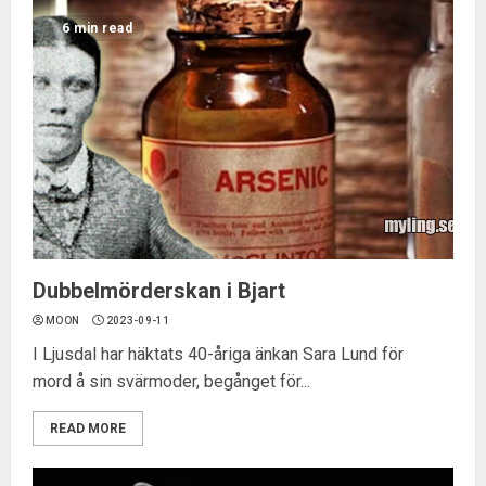
6 min read
Dubbelmörderskan i Bjart
MOON
2023-09-11
I Ljusdal har häktats 40-åriga änkan Sara Lund för
mord å sin svärmoder, begånget för...
READ MORE