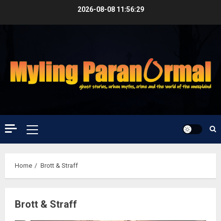
Skip
2026-08-08
11:56:30
to
content
Primary
Menu
Home
Brott & Straff
Brott & Straff