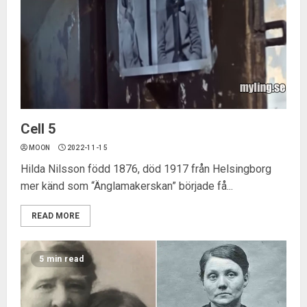
Cell 5
MOON
2022-11-15
Hilda Nilsson född 1876, död 1917 från Helsingborg
mer känd som “Änglamakerskan” började få...
READ MORE
5 min read