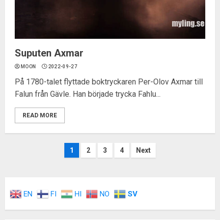
Suputen Axmar
MOON
2022-09-27
På 1780-talet flyttade boktryckaren Per-Olov Axmar till
Falun från Gävle. Han började trycka Fahlu...
READ MORE
Inläggsnavigering
1
2
3
4
Next
EN
FI
HI
NO
SV