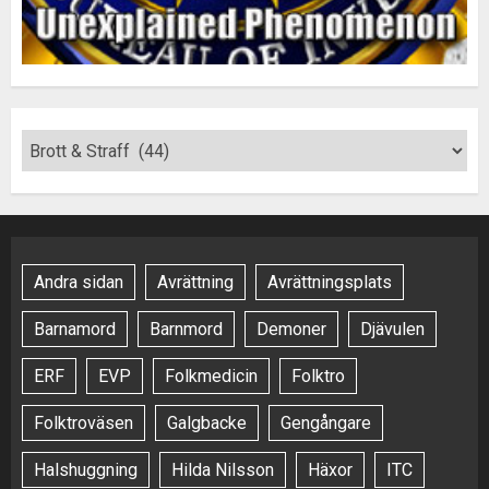
Andra sidan
Avrättning
Avrättningsplats
Barnamord
Barnmord
Demoner
Djävulen
ERF
EVP
Folkmedicin
Folktro
Folktroväsen
Galgbacke
Gengångare
Halshuggning
Hilda Nilsson
Häxor
ITC