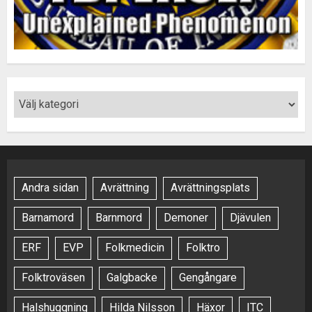
Andra sidan
Avrättning
Avrättningsplats
Barnamord
Barnmord
Demoner
Djävulen
ERF
EVP
Folkmedicin
Folktro
Folktroväsen
Galgbacke
Gengångare
Halshuggning
Hilda Nilsson
Häxor
ITC