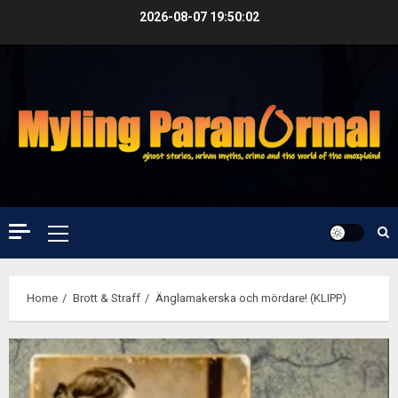
Skip
2026-08-07
19:50:02
to
content
Primary
Menu
Home
Brott & Straff
Änglamakerska och mördare! (KLIPP)