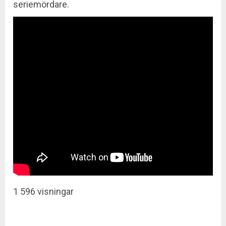
seriemördare.
1 596 visningar