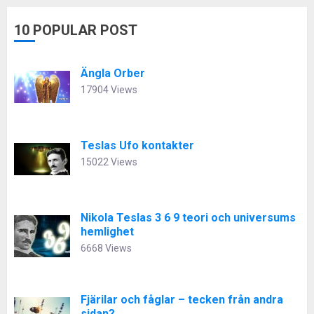
10 POPULAR POST
Ängla Orber
17904 Views
Teslas Ufo kontakter
15022 Views
Nikola Teslas 3 6 9 teori och universums
hemlighet
6668 Views
Fjärilar och fåglar – tecken från andra
sidan?