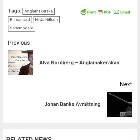
Tags:
Änglamakerska
Barnamord
Hilda Nillson
Seriemödare
Continue
Previous
Reading
Pre
Alva Nordberg – Änglamakerskan
pos
Next
Next
Johan Banks Avrättning
post:
RELATED NEWS