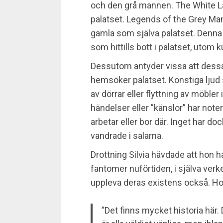
och den grå mannen. The White Lad
palatset. Legends of the Grey Man,
gamla som själva palatset. Denna 
som hittills bott i palatset, utom 
Dessutom antyder vissa att dessa
hemsöker palatset. Konstiga ljud 
av dörrar eller flyttning av möble
händelser eller ”känslor” har note
arbetar eller bor där. Inget har 
vandrade i salarna.
Drottning Silvia hävdade att hon ha
fantomer nuförtiden, i själva verket
uppleva deras existens också. Ho
”Det finns mycket historia här