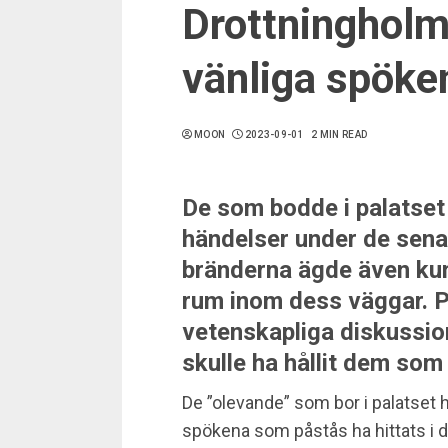
Drottninghol
vänliga spöke
MOON
2023-09-01
2 MIN READ
De som bodde i palatset
händelser under de sen
bränderna ägde även kun
rum inom dess väggar. Po
vetenskapliga diskussion
skulle ha hållit dem som
De ”olevande” som bor i palatset ha
spökena som påstås ha hittats i d