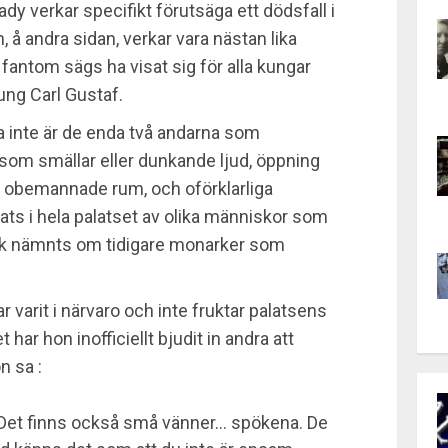
y verkar specifikt förutsäga ett dödsfall i
 å andra sidan, verkar vara nästan lika
fantom sägs ha visat sig för alla kungar
kung Carl Gustaf.
 inte är de enda två andarna som
som smällar eller dunkande ljud, öppning
r i obemannade rum, och oförklarliga
rats i hela palatset av olika människor som
dock nämnts om tidigare monarker som
r varit i närvaro och inte fruktar palatsens
 har hon inofficiellt bjudit in andra att
n sa :
. Det finns också små vänner… spökena. De