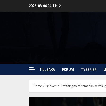
Skip
2026-08-06
04:41:13
to
content
TILLBAKA
FORUM
TVSERIER
U
Home
Spöken
Drottningholm hemsöks av vänli