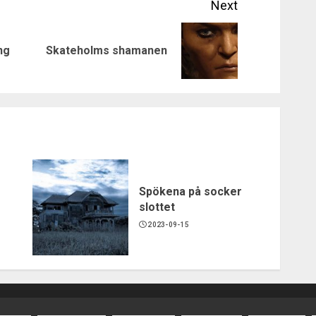
Next
Previous
Next
ng
Skateholms shamanen
post:
post:
Spökena på socker
slottet
2023-09-15