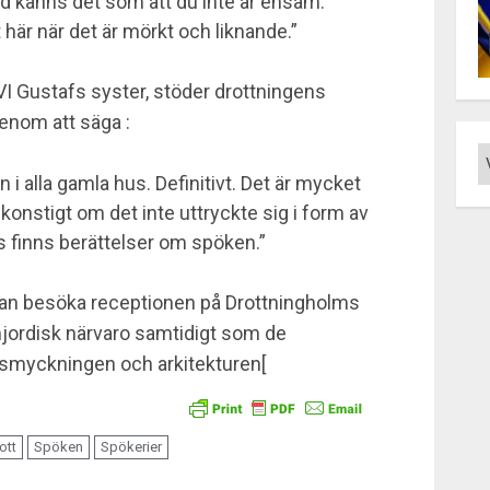
and känns det som att du inte är ensam.
 här när det är mörkt och liknande.”
VI Gustafs syster, stöder drottningens
enom att säga :
n i alla gamla hus. Definitivt. Det är mycket
 konstigt om det inte uttryckte sig i form av
us finns berättelser om spöken.”
 kan besöka receptionen på Drottningholms
mjordisk närvaro samtidigt som de
tsmyckningen och arkitekturen[
ott
Spöken
Spökerier