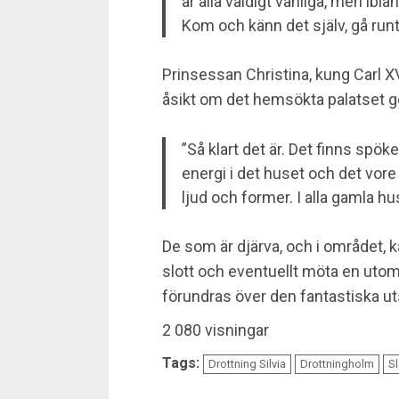
är alla väldigt vänliga, men ibl
Kom och känn det själv, gå runt
Prinsessan Christina, kung Carl X
åsikt om det hemsökta palatset g
”Så klart det är. Det finns spöke
energi i det huset och det vore
ljud och former. I alla gamla h
De som är djärva, och i området,
slott och eventuellt möta en uto
förundras över den fantastiska u
2 080 visningar
Tags:
Drottning Silvia
Drottningholm
Sl