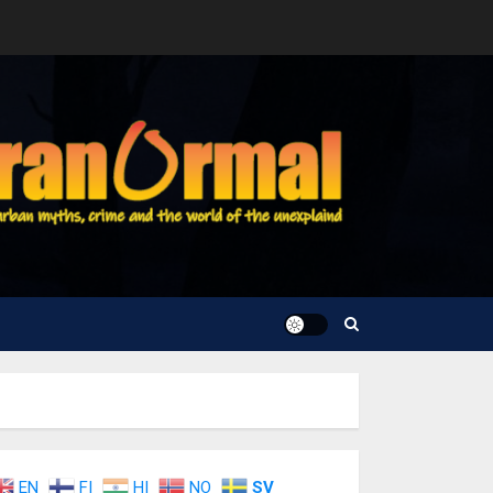
EN
FI
HI
NO
SV