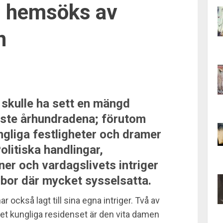
m hemsöks av
n
 skulle ha sett en mängd
aste århundradena; förutom
gliga festligheter och dramer
litiska handlingar,
er och vardagslivets intriger
 bor där mycket sysselsatta.
r också lagt till sina egna intriger. Två av
et kungliga residenset är den vita damen