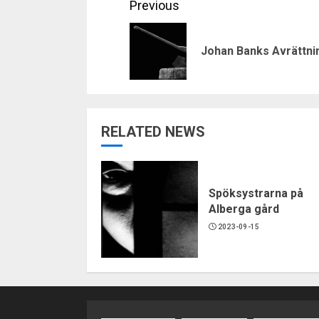
Continue
Previous
Reading
Johan Banks Avrättni
RELATED NEWS
Spöksystrarna på
Alberga gård
2023-09-15