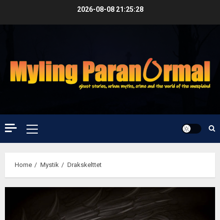
Skip
2026-08-08
21:25:29
to
content
Primary
Menu
Home
Mystik
Drakskelttet