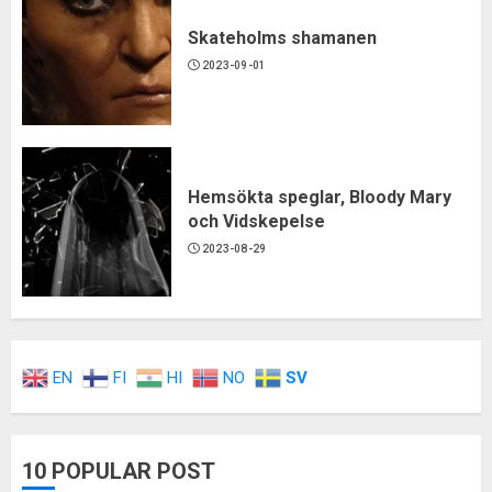
Skateholms shamanen
2023-09-01
Hemsökta speglar, Bloody Mary
och Vidskepelse
2023-08-29
EN
FI
HI
NO
SV
10 POPULAR POST