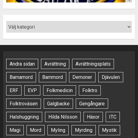
Andra sidan
Avrättning
Avrättningsplats
Barnamord
Barnmord
Demoner
Djävulen
ERF
EVP
Folkmedicin
Folktro
Folktroväsen
Galgbacke
Gengångare
Halshuggning
Hilda Nilsson
Häxor
ITC
Magi
Mord
Myling
Myrding
Mystik