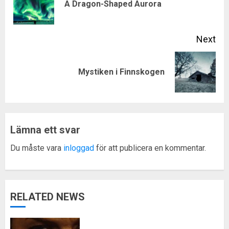
Pre
A Dragon-Shaped Aurora
pos
Next
Next
Mystiken i Finnskogen
post:
Lämna ett svar
Du måste vara
inloggad
för att publicera en kommentar.
RELATED NEWS