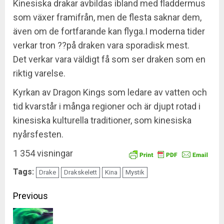
Kinesiska drakar avbildas ibland med fladdermus
som växer framifrån, men de flesta saknar dem,
även om de fortfarande kan flyga.I moderna tider
verkar tron ??på draken vara sporadisk mest.
Det verkar vara väldigt få som ser draken som en
riktig varelse.
Kyrkan av Dragon Kings som ledare av vatten och
tid kvarstår i många regioner och är djupt rotad i
kinesiska kulturella traditioner, som kinesiska
nyårsfesten.
1 354 visningar
Tags:
Drake
Drakskelett
Kina
Mystik
Continue
Previous
Reading