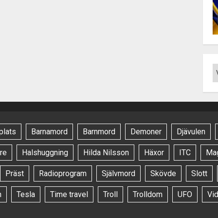
plats
Barnamord
Barnmord
Demoner
Djävulen
re
Halshuggning
Hilda Nilsson
Häxor
ITC
Ma
Präst
Radioprogram
Självmord
Skövde
Slott
n
Tesla
Time travel
Troll
Trolldom
UFO
Vi