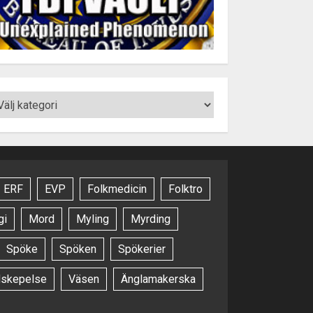
ERF
EVP
Folkmedicin
Folktro
gi
Mord
Myling
Myrding
Spöke
Spöken
Spökerier
dskepelse
Väsen
Änglamakerska