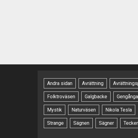
Andra sidan
Avrättning
Avrättnings
Folktroväsen
Galgbacke
Gengånga
Mystik
Naturväsen
Nikola Tesla
Strange
Sägnen
Sägner
Tecke