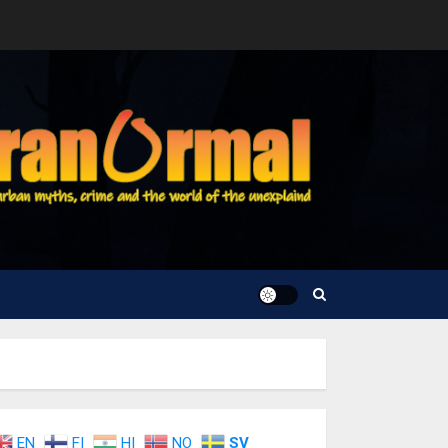
EN
FI
HI
NO
SV