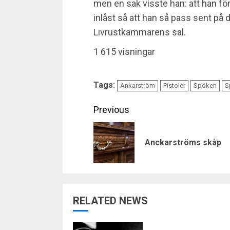
men en sak visste han: att han för f
inlåst så att han så pass sent p
Livrustkammarens sal.
1 615 visningar
Tags:
Ankarström
Pistoler
Spöken
S
Continue
Previous
Reading
Anckarströms skåp
RELATED NEWS