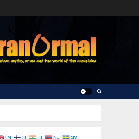
EN
FI
HI
NO
SV