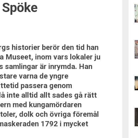
 Spöke
gs historier berör den tid han
a Museet, inom vars lokaler ju
 samlingar är inrymda. Han
stare varna de yngre
attetid passera genom
inte alltid allt sades gå rätt
ontern med kungamördaren
oler, dolk och övriga föremål
maskeraden 1792 i mycket