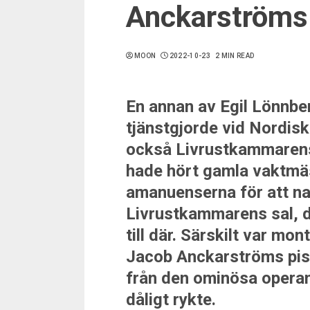
Anckarströms
MOON
2022-10-23
2 MIN READ
En annan av Egil Lönnber
tjänstgjorde vid Nordisk
också Livrustkammarens
hade hört gamla vaktmä
amanuenserna för att n
Livrustkammarens sal, då 
till där. Särskilt var m
Jacob Anckarströms pist
från den ominösa opera
dåligt rykte.