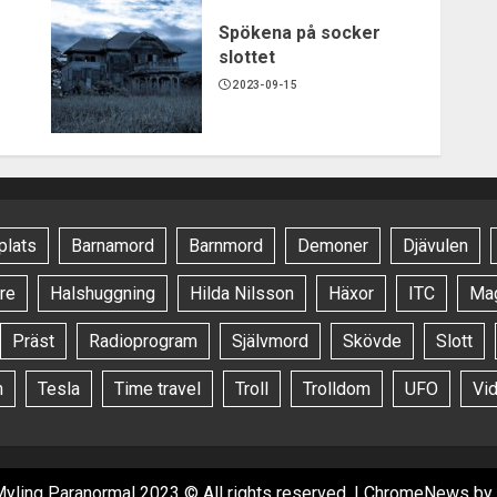
Spökena på socker
slottet
2023-09-15
plats
Barnamord
Barnmord
Demoner
Djävulen
re
Halshuggning
Hilda Nilsson
Häxor
ITC
Ma
Präst
Radioprogram
Självmord
Skövde
Slott
n
Tesla
Time travel
Troll
Trolldom
UFO
Vi
Myling Paranormal 2023 © All rights reserved.
|
ChromeNews
by 