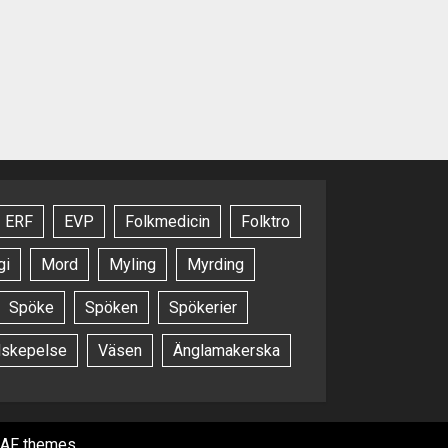
ERF
EVP
Folkmedicin
Folktro
gi
Mord
Myling
Myrding
Spöke
Spöken
Spökerier
dskepelse
Väsen
Änglamakerska
AF themes.