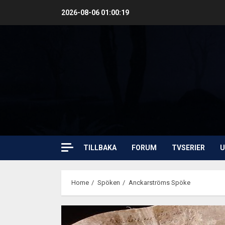
Skip
2026-08-06
01:00:20
to
content
TILLBAKA
FORUM
TVSERIER
U
Home
Spöken
Anckarströms Spöke