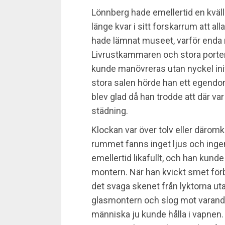
Lönnberg hade emellertid en kväll
länge kvar i sitt forskarrum att al
hade lämnat museet, varför enda 
Livrustkammaren och stora porten, 
kunde manövreras utan nyckel ini
stora salen hörde han ett egendom
blev glad då han trodde att där v
städning.
Klockan var över tolv eller däromk
rummet fanns inget ljus och inge
emellertid likafullt, och han kunde
montern. När han kvickt smet för
det svaga skenet från lyktorna uta
glasmontern och slog mot varand
människa ju kunde hålla i vapnen.