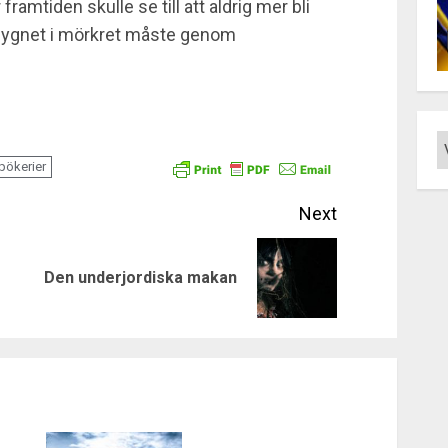
ramtiden skulle se till att aldrig mer bli
å dygnet i mörkret måste genom
pökerier
Next
Previous
Next
Den underjordiska makan
post:
post: