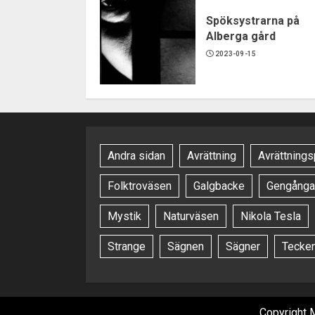
Spöksystrarna på
Alberga gård
2023-09-15
Andra sidan
Avrättning
Avrättnings
Folktroväsen
Galgbacke
Gengånga
Mystik
Naturväsen
Nikola Tesla
Strange
Sägnen
Sägner
Tecke
Copyright 