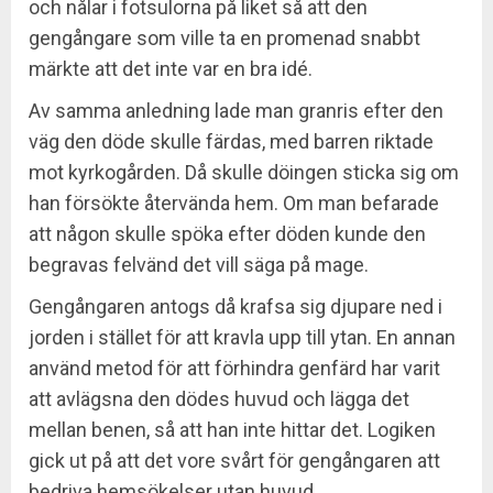
och nålar i fotsulorna på liket så att den
gengångare som ville ta en promenad snabbt
märkte att det inte var en bra idé.
Av samma anledning lade man granris efter den
väg den döde skulle färdas, med barren riktade
mot kyrkogården. Då skulle döingen sticka sig om
han försökte återvända hem. Om man befarade
att någon skulle spöka efter döden kunde den
begravas felvänd det vill säga på mage.
Gengångaren antogs då krafsa sig djupare ned i
jorden i stället för att kravla upp till ytan. En annan
använd metod för att förhindra genfärd har varit
att avlägsna den dödes huvud och lägga det
mellan benen, så att han inte hittar det. Logiken
gick ut på att det vore svårt för gengångaren att
bedriva hemsökelser utan huvud.