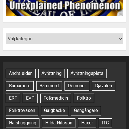
Andra sidan
Avrättning
Avrättningsplats
Barnamord
Barnmord
Demoner
Djävulen
ERF
EVP
Folkmedicin
Folktro
Folktroväsen
Galgbacke
Gengångare
Halshuggning
Hilda Nilsson
Häxor
ITC