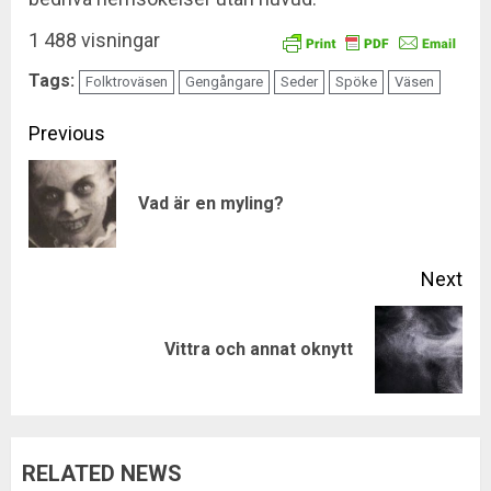
1 488 visningar
Tags:
Folktroväsen
Gengångare
Seder
Spöke
Väsen
Continue
Previous
Reading
Pre
Vad är en myling?
pos
Next
Next
Vittra och annat oknytt
post:
RELATED NEWS