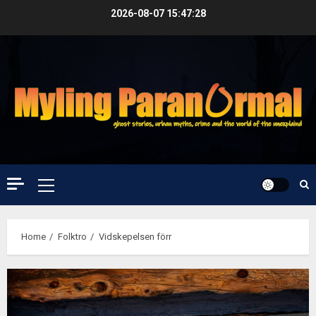
Skip
2026-08-07
15:47:28
to
content
Primary
Menu
Home
Folktro
Vidskepelsen förr