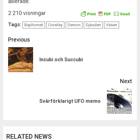
allierade.
2 210 visningar
Tags:
Baphomet
Crowley
Demon
Djävulen
Väsen
Continue
Previous
Reading
Pre
Incubi och Succubi
pos
Next
Next
Svårförklarigt UFO memo
post:
RELATED NEWS