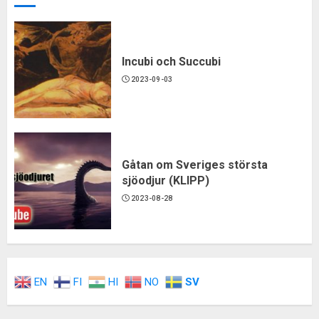
Incubi och Succubi
2023-09-03
Gåtan om Sveriges största
sjöodjur (KLIPP)
2023-08-28
EN
FI
HI
NO
SV