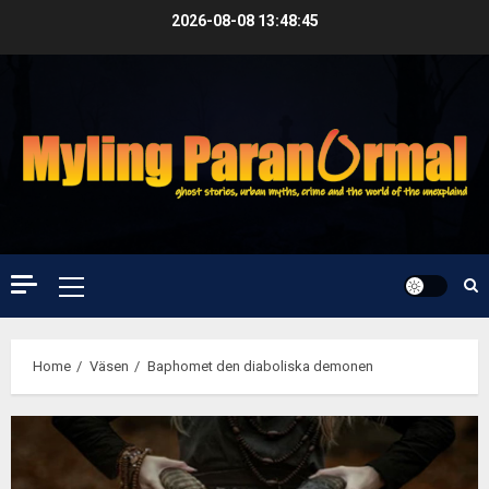
Skip
2026-08-08
13:48:45
to
content
Primary
Menu
Home
Väsen
Baphomet den diaboliska demonen