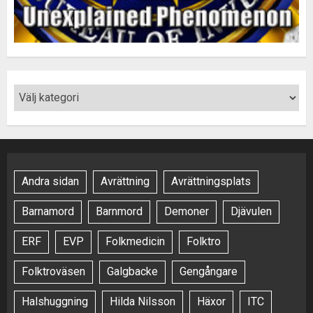
Andra sidan
Avrättning
Avrättningsplats
Barnamord
Barnmord
Demoner
Djävulen
ERF
EVP
Folkmedicin
Folktro
Folktroväsen
Galgbacke
Gengångare
Halshuggning
Hilda Nilsson
Häxor
ITC