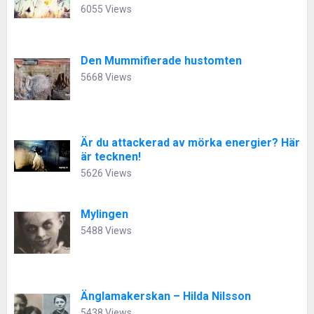
6055 Views
Den Mummifierade hustomten
5668 Views
Är du attackerad av mörka energier? Här
är tecknen!
5626 Views
Mylingen
5488 Views
Änglamakerskan – Hilda Nilsson
5438 Views