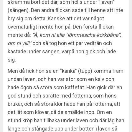
skrämma bort det där, som hölls under “laven”
(sängen). Den andra flickan sade till henne att inte
bry sig om detta. Kanske att det var något
övernaturligt mente hon på. Den första flickan
mente då:
“Å, kom ni alla “lömmesche-körkbåna”,
om ni vill!”
och så tog hon ett par vedträn och
kastade under sängen, varpå hon gick och lade
sig.
Men då fick hon se en “kanka” (tupp) komma fram
undan laven, och han var stor som en kalv och
hade ögon så stora som kaffefat. Han gick där en
god stund och sprätte med fötterna, som höns
brukar, och så stora klor hade han på fötterna, att
det lät som klövar, då de smällde ihop. Om en
stund kröp han tillbaka under laven och där låg han
länge och stångade upp under botten i laven så