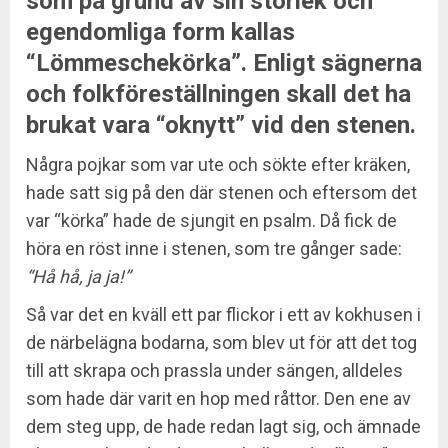
som på grund av sin storlek och
egendomliga form kallas
“Lömmeschekörka”. Enligt sägnerna
och folkföreställningen skall det ha
brukat vara “oknytt” vid den stenen.
Några pojkar som var ute och sökte efter kräken,
hade satt sig på den där stenen och eftersom det
var “körka” hade de sjungit en psalm. Då fick de
höra en röst inne i stenen, som tre gånger sade:
“Hå hå, ja ja!”
Så var det en kväll ett par flickor i ett av kokhusen i
de närbelägna bodarna, som blev ut för att det tog
till att skrapa och prassla under sängen, alldeles
som hade där varit en hop med råttor. Den ene av
dem steg upp, de hade redan lagt sig, och ämnade