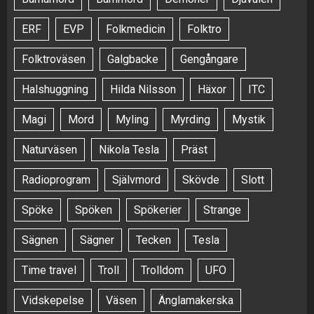
ERF
EVP
Folkmedicin
Folktro
Folktroväsen
Galgbacke
Gengångare
Halshuggning
Hilda Nilsson
Häxor
ITC
Magi
Mord
Myling
Myrding
Mystik
Naturväsen
Nikola Tesla
Präst
Radioprogram
Självmord
Skövde
Slott
Spöke
Spöken
Spökerier
Strange
Sägnen
Sägner
Tecken
Tesla
Time travel
Troll
Trolldom
UFO
Vidskepelse
Väsen
Änglamakerska