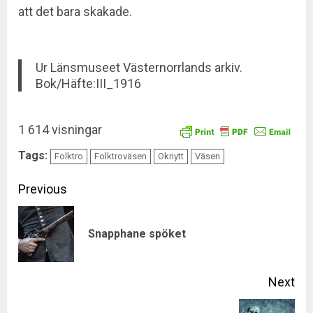
att det bara skakade.
Ur Länsmuseet Västernorrlands arkiv.
Bok/Häfte:III_1916
1 614 visningar
Tags:
Folktro
Folktroväsen
Oknytt
Väsen
Continue
Previous
Reading
Pre
Snapphane spöket
pos
Next