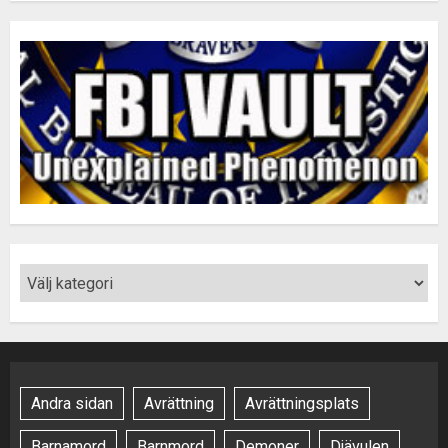
Andra sidan
Avrättning
Avrättningsplats
Barnamord
Barnmord
Demoner
Djävulen