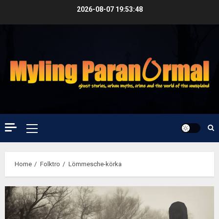
Skip
2026-08-07
19:53:49
to
content
Primary
Menu
Home
Folktro
Lömmesche-körka