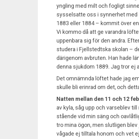
yngling med milt och fogligt sinn
sysselsatte oss i synnerhet med l
1883 eller 1884 – kommit över en 
Vi kommo då att ge varandra löfte
uppenbara sig för den andra. Efter 
studera i Fjellstedtska skolan – d
därigenom avbruten. Han hade länge
denna sjukdom 1889. Jag tror ej at
Det omnämnda löftet hade jag eme
skulle bli erinrad om det, och det
Natten mellan den 11 och 12 feb
av kyla, såg upp och varseblev til
stående vid min säng och oavlåtligt
tro mina ögon, men slutligen blev
vågade ej tilltala honom och vet e