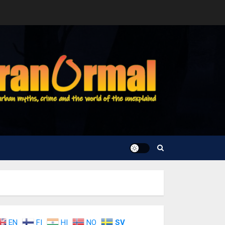
EN
FI
HI
NO
SV