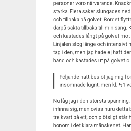
personer voro närvarande. Knackni
styrka. Flera saker slungades ne
och tillbaka på golvet. Bordet fly
därpå sakta tillbaka till min säng
och kastades långt på golvet mot 
Linjalen slog länge och intensivt m
tag i den, men jag hade ej haft de
hand och kastades ut på golvet o.
Följande natt beslöt jag mig fö
insomnade lugnt, men kl. ½1 v
Nu låg jag i den största spänning
infinna sig, men oviss huru detta b
tre kvart på ett, och plötsligt stå
honom i det klara månskenet. Han 