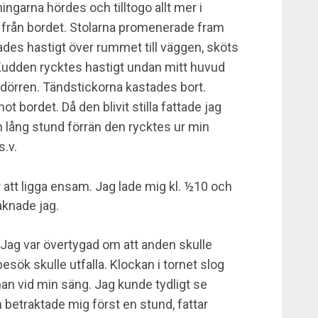
ngarna hördes och tilltogo allt mer i
d från bordet. Stolarna promenerade fram
ttades hastigt över rummet till väggen, sköts
. Kudden rycktes hastigt undan mitt huvud
dörren. Tändstickorna kastades bort.
ot bordet. Då den blivit stilla fattade jag
n lång stund förrän den rycktes ur min
s.v.
r att ligga ensam. Jag lade mig kl. ½10 och
aknade jag.
. Jag var övertygad om att anden skulle
esök skulle utfalla. Klockan i tornet slog
r han vid min säng. Jag kunde tydligt se
betraktade mig först en stund, fattar