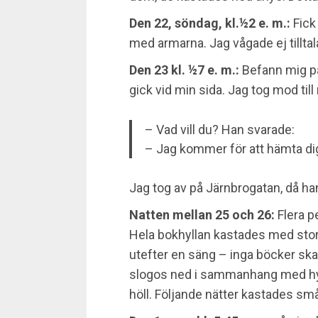
Den 22, söndag, kl.½2 e. m.:
Fick
med armarna. Jag vågade ej tillta
Den 23 kl. ½7 e. m.:
Befann mig på
gick vid min sida. Jag tog mod til
– Vad vill du? Han svarade:
– Jag kommer för att hämta dig 
Jag tog av på Järnbrogatan, då ha
Natten mellan 25 och 26:
Flera p
Hela bokhyllan kastades med stor
utefter en säng – inga böcker ska
slogos ned i sammanhang med hyl
höll. Följande nätter kastades sm