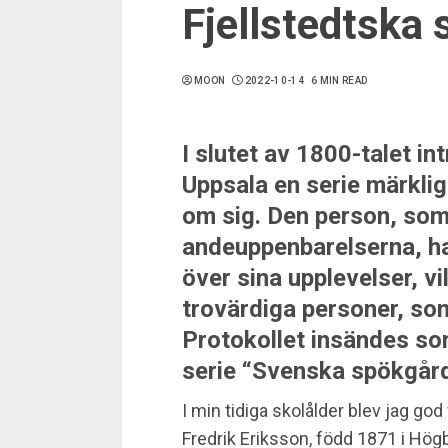
Fjellstedtska 
MOON
2022-10-14
6 MIN READ
I slutet av 1800-talet in
Uppsala en serie märklig
om sig. Den person, som
andeuppenbarelserna, har
över sina upplevelser, vi
trovärdiga personer, som
Protokollet insändes so
serie “Svenska spökgård
I min tidiga skolålder blev jag go
Fredrik Eriksson, född 1871 i Hög