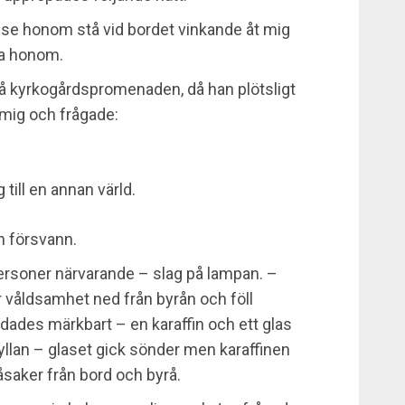
 se honom stå vid bordet vinkande åt mig
la honom.
 kyrkogårdspromenaden, då han plötsligt
l mig och frågade:
till en annan värld.
n försvann.
ersoner närvarande – slag på lampan. –
 våldsamhet ned från byrån och föll
dades märkbart – en karaffin och ett glas
lan – glaset gick sönder men karaffinen
åsaker från bord och byrå.