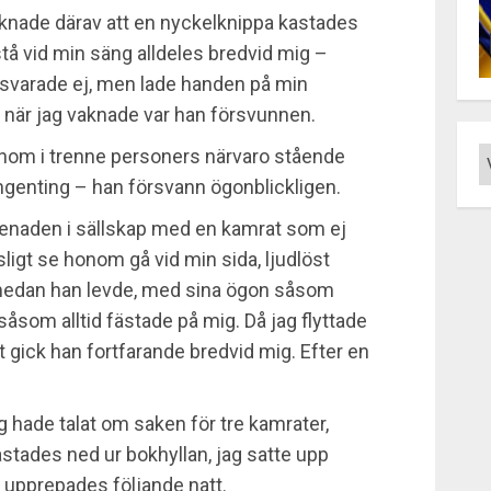
nade därav att en nyckelknippa kastades
tå vid min säng alldeles bredvid mig –
 svarade ej, men lade handen på min
 när jag vaknade var han försvunnen.
om i trenne personers närvaro stående
ngenting – han försvann ögonblickligen.
enaden i sällskap med en kamrat som ej
tsligt se honom gå vid min sida, ljudlöst
medan han levde, med sina ögon såsom
som alltid fästade på mig. Då jag flyttade
gick han fortfarande bredvid mig. Efter en
 hade talat om saken för tre kamrater,
stades ned ur bokhyllan, jag satte upp
 upprepades följande natt.