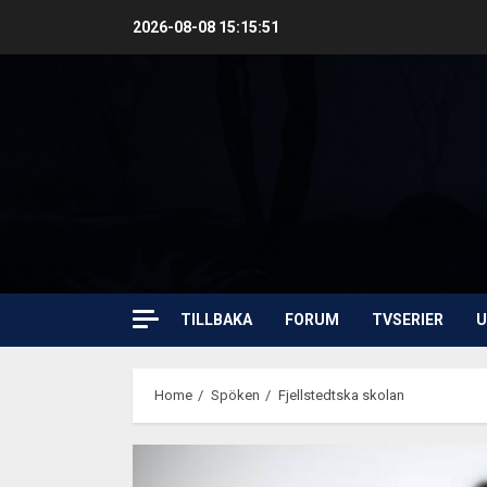
Skip
2026-08-08
15:15:52
to
content
TILLBAKA
FORUM
TVSERIER
U
Home
Spöken
Fjellstedtska skolan