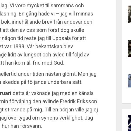
elag. Vi voro mycket tillsammans och
äsning. En gång hade vi – jag vill minnas
bok, innehållande brev från andevärlden.
t att den av oss som först dog skulle
någon tid reste jag till Uppsala för att
et var 1888. Vår bekantskap blev
 lidit av lungsot och avled till följd av
t han kom till frid med Gud.
llertid under tiden nästan glömt. Men jag
ta skedde på följande underbara sätt.
ruari
detta år vaknade jag med en känsla
l min förvåning den avlinde Fredrik Eriksson
 stirrande på mig. Till en början ville jag ej
 jag övertygad om synens verklighet. Jag
j hur han försvann.