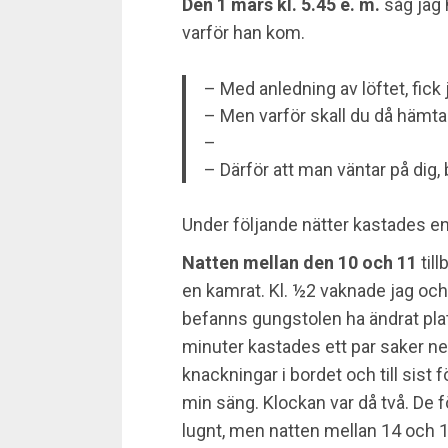
Den 1 mars kl. 5.45 e. m.
såg jag 
varför han kom.
– Med anledning av löftet, fick ja
– Men varför skall du då hämta 
–
– Därför att man väntar på dig, 
Under följande nätter kastades e
Natten mellan den 10 och 11
til
en kamrat. Kl. ½2 vaknade jag oc
befanns gungstolen ha ändrat plat
minuter kastades ett par saker ned
knackningar i bordet och till sist
min säng. Klockan var då två. De f
lugnt, men natten mellan 14 och 