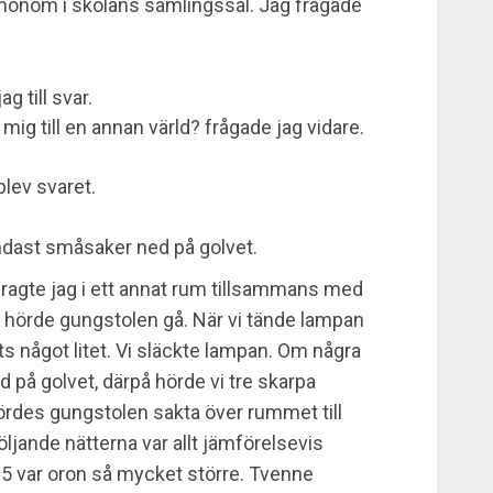
honom i skolans samlingssal. Jag frågade
g till svar.
mig till en annan värld? frågade jag vidare.
blev svaret.
ndast småsaker ned på golvet.
lbragte jag i ett annat rum tillsammans med
h hörde gungstolen gå. När vi tände lampan
s något litet. Vi släckte lampan. Om några
 på golvet, därpå hörde vi tre skarpa
 fördes gungstolen sakta över rummet till
öljande nätterna var allt jämförelsevis
15 var oron så mycket större. Tvenne