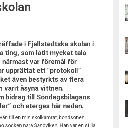
skolan
träffade i Fjellstedtska skolan i
a ting, som låtit mycket tala
 närmast var föremål för
 upprättat ett “protokoll”
lket även bestyrkts av flera
 varit åsyna vittnen.
m bidrag till Söndagsbilagans
ar” och återges här nedan.
d vän till en min skolkamrat, bondsonen
bo socken nära Sandviken. Han var en stilla