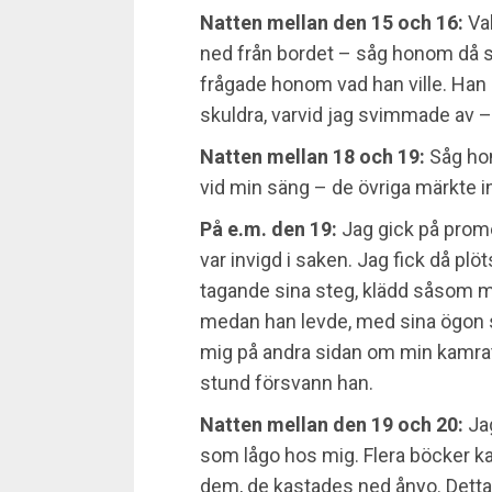
Natten mellan den 15 och 16:
Vak
ned från bordet – såg honom då s
frågade honom vad han ville. Han
skuldra, varvid jag svimmade av –
Natten mellan 18 och 19:
Såg hon
vid min säng – de övriga märkte i
På e.m. den 19:
Jag gick på prom
var invigd i saken. Jag fick då plö
tagande sina steg, klädd såsom 
medan han levde, med sina ögon så
mig på andra sidan om min kamrat 
stund försvann han.
Natten mellan den 19 och 20:
Jag
som lågo hos mig. Flera böcker ka
dem, de kastades ned ånyo. Detta