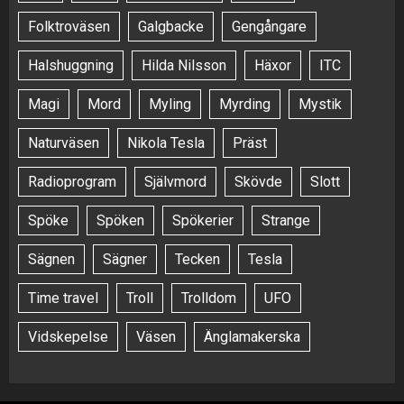
Folktroväsen
Galgbacke
Gengångare
Halshuggning
Hilda Nilsson
Häxor
ITC
Magi
Mord
Myling
Myrding
Mystik
Naturväsen
Nikola Tesla
Präst
Radioprogram
Självmord
Skövde
Slott
Spöke
Spöken
Spökerier
Strange
Sägnen
Sägner
Tecken
Tesla
Time travel
Troll
Trolldom
UFO
Vidskepelse
Väsen
Änglamakerska