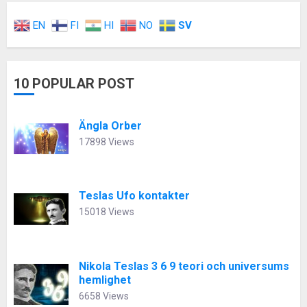
EN
FI
HI
NO
SV
10 POPULAR POST
Ängla Orber
17898 Views
Teslas Ufo kontakter
15018 Views
Nikola Teslas 3 6 9 teori och universums
hemlighet
6658 Views