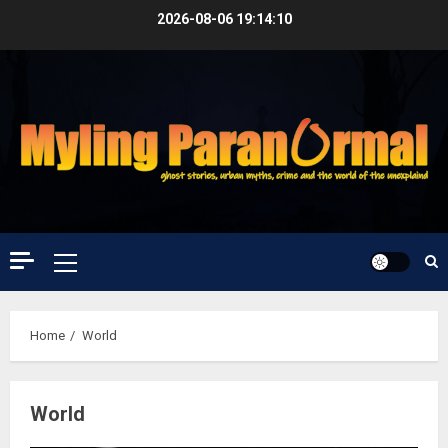
Skip
2026-08-06
19:14:11
to
content
Primary
Menu
Home
World
World