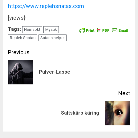
https://www.replehsnatas.com
[views}
Tags:
Hemsökt
Mystik
Repleh Snatas
Satans helper
Continue
Previous
Reading
Pre
Pulver-Lasse
pos
Next
Next
Saltskärs käring
post: