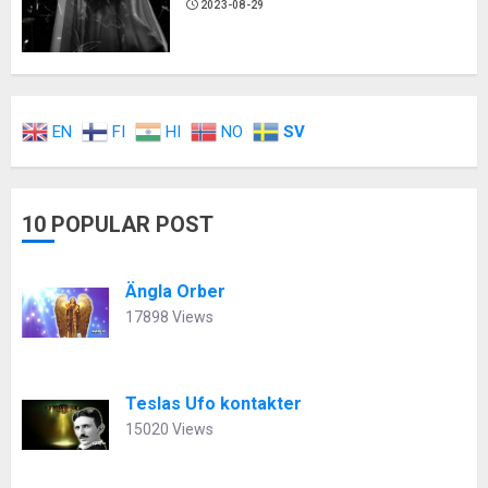
2023-08-29
EN
FI
HI
NO
SV
10 POPULAR POST
Ängla Orber
17898 Views
Teslas Ufo kontakter
15020 Views