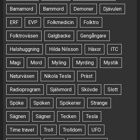
Barnamord
Barnmord
Demoner
Djävulen
ERF
EVP
Folkmedicin
Folktro
Folktroväsen
Galgbacke
Gengångare
Halshuggning
Hilda Nilsson
Häxor
ITC
Magi
Mord
Myling
Myrding
Mystik
Naturväsen
Nikola Tesla
Präst
Radioprogram
Självmord
Skövde
Slott
Spöke
Spöken
Spökerier
Strange
Sägnen
Sägner
Tecken
Tesla
Time travel
Troll
Trolldom
UFO