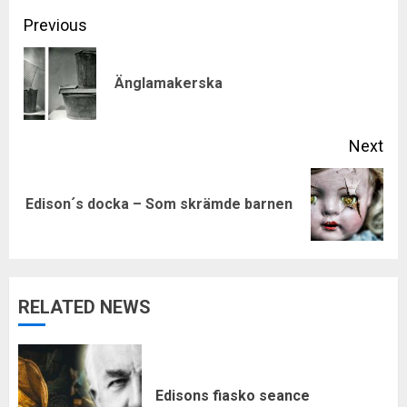
Continue
Previous
Reading
Pre
Änglamakerska
pos
Next
Next
Edison´s docka – Som skrämde barnen
post:
RELATED NEWS
Edisons fiasko seance