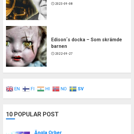
2023-09-08
Edison´s docka – Som skrämde
barnen
2022-09-27
EN
FI
HI
NO
SV
10 POPULAR POST
Ängla Orber