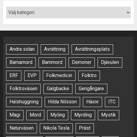
Andra sidan
Avrättning
Avrättningsplats
Barnamord
Barnmord
Demoner
Djävulen
ERF
EVP
Folkmedicin
Folktro
Folktroväsen
Galgbacke
Gengångare
Halshuggning
Hilda Nilsson
Häxor
ITC
Magi
Mord
Myling
Myrding
Mystik
Naturväsen
Nikola Tesla
Präst