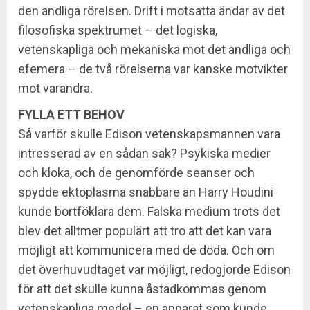
den andliga rörelsen. Drift i motsatta ändar av det
filosofiska spektrumet – det logiska,
vetenskapliga och mekaniska mot det andliga och
efemera – de två rörelserna var kanske motvikter
mot varandra.
FYLLA ETT BEHOV
Så varför skulle Edison vetenskapsmannen vara
intresserad av en sådan sak? Psykiska medier
och kloka, och de genomförde seanser och
spydde ektoplasma snabbare än Harry Houdini
kunde bortföklara dem. Falska medium trots det
blev det alltmer populärt att tro att det kan vara
möjligt att kommunicera med de döda. Och om
det överhuvudtaget var möjligt, redogjorde Edison
för att det skulle kunna åstadkommas genom
vetenskapliga medel – en apparat som kunde