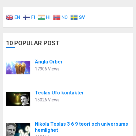
EN
FI
HI
NO
SV
10 POPULAR POST
Ängla Orber
17906 Views
Teslas Ufo kontakter
15026 Views
Nikola Teslas 3 6 9 teori och universums
hemlighet