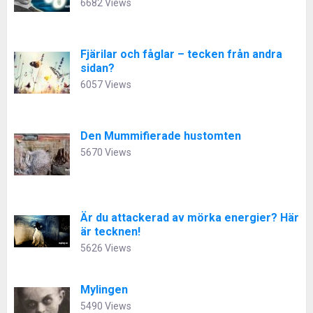
6682 Views
Fjärilar och fåglar – tecken från andra
sidan?
6057 Views
Den Mummifierade hustomten
5670 Views
Är du attackerad av mörka energier? Här
är tecknen!
5626 Views
Mylingen
5490 Views