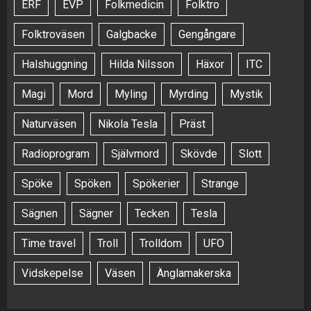
ERF
EVP
Folkmedicin
Folktro
Folktroväsen
Galgbacke
Gengångare
Halshuggning
Hilda Nilsson
Häxor
ITC
Magi
Mord
Myling
Myrding
Mystik
Naturväsen
Nikola Tesla
Präst
Radioprogram
Självmord
Skövde
Slott
Spöke
Spöken
Spökerier
Strange
Sägnen
Sägner
Tecken
Tesla
Time travel
Troll
Trolldom
UFO
Vidskepelse
Väsen
Änglamakerska