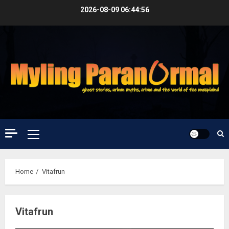
Skip
2026-08-09
06:44:57
to
content
Primary
Menu
Home
Vitafrun
Vitafrun