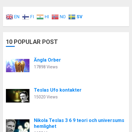
EN
FI
HI
NO
SV
10 POPULAR POST
Ängla Orber
17898 Views
Teslas Ufo kontakter
15020 Views
Nikola Teslas 3 6 9 teori och universums
hemlighet