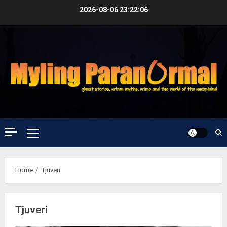
Skip
2026-08-06
23:22:06
to
content
Primary
Menu
Home
Tjuveri
Tjuveri