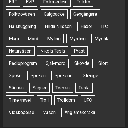
ERF
EVP
Folkmedicin
Folktro
Folktroväsen
Galgbacke
Gengångare
Halshuggning
Hilda Nilsson
Häxor
ITC
Magi
Mord
Myling
Myrding
Mystik
Naturväsen
Nikola Tesla
Präst
Radioprogram
Självmord
Skövde
Slott
Spöke
Spöken
Spökerier
Strange
Sägnen
Sägner
Tecken
Tesla
Time travel
Troll
Trolldom
UFO
Vidskepelse
Väsen
Änglamakerska