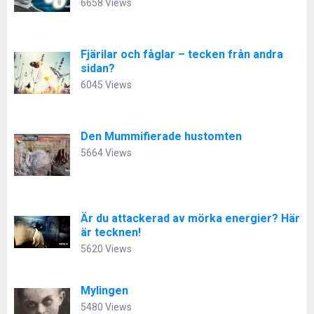
6658 Views
Fjärilar och fåglar – tecken från andra
sidan?
6045 Views
Den Mummifierade hustomten
5664 Views
Är du attackerad av mörka energier? Här
är tecknen!
5620 Views
Mylingen
5480 Views