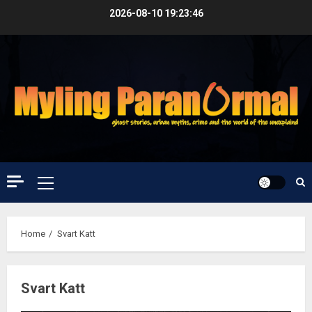
Skip
2026-08-10
19:23:47
to
content
Primary
Menu
Home
Svart Katt
Svart Katt