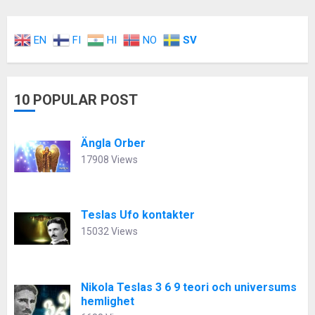
EN
FI
HI
NO
SV
10 POPULAR POST
Ängla Orber
17908 Views
Teslas Ufo kontakter
15032 Views
Nikola Teslas 3 6 9 teori och universums
hemlighet