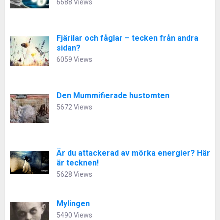
6688 Views
Fjärilar och fåglar – tecken från andra
sidan?
6059 Views
Den Mummifierade hustomten
5672 Views
Är du attackerad av mörka energier? Här
är tecknen!
5628 Views
Mylingen
5490 Views