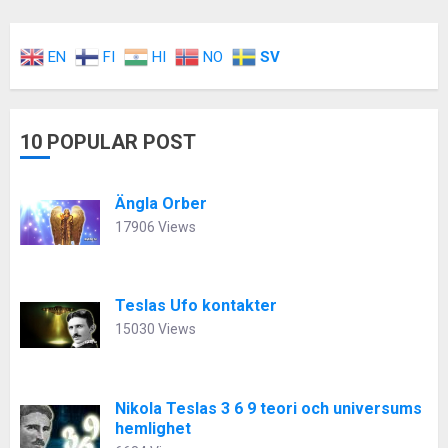
EN
FI
HI
NO
SV
10 POPULAR POST
Ängla Orber
17906 Views
Teslas Ufo kontakter
15030 Views
Nikola Teslas 3 6 9 teori och universums
hemlighet