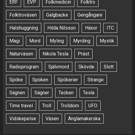
ERF
EVP
Folkmedicin
Folktro
Folktroväsen
Galgbacke
Gengångare
Halshuggning
Hilda Nilsson
Häxor
ITC
Magi
Mord
Myling
Myrding
Mystik
Naturväsen
Nikola Tesla
Präst
Radioprogram
Självmord
Skövde
Slott
Spöke
Spöken
Spökerier
Strange
Sägnen
Sägner
Tecken
Tesla
Time travel
Troll
Trolldom
UFO
Vidskepelse
Väsen
Änglamakerska