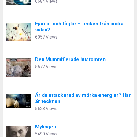
6684 Views
Fjärilar och fåglar – tecken från andra
sidan?
6057 Views
Den Mummifierade hustomten
5672 Views
Är du attackerad av mörka energier? Här
är tecknen!
5628 Views
Mylingen
5490 Views