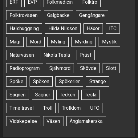
ERF
EVP
Folkmedicin
Folktro
Folktroväsen
Galgbacke
Gengångare
Halshuggning
Hilda Nilsson
Häxor
ITC
Magi
Mord
Myling
Myrding
Mystik
Naturväsen
Nikola Tesla
Präst
Radioprogram
Självmord
Skövde
Slott
Spöke
Spöken
Spökerier
Strange
Sägnen
Sägner
Tecken
Tesla
Time travel
Troll
Trolldom
UFO
Vidskepelse
Väsen
Änglamakerska