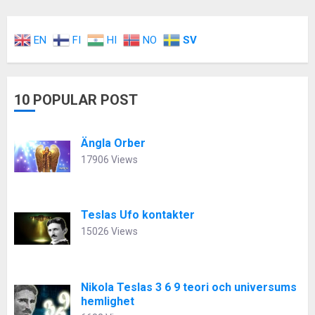
EN
FI
HI
NO
SV
10 POPULAR POST
Ängla Orber
17906 Views
Teslas Ufo kontakter
15026 Views
Nikola Teslas 3 6 9 teori och universums
hemlighet