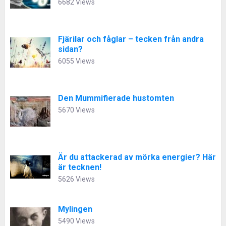
6682 Views
Fjärilar och fåglar – tecken från andra
sidan?
6055 Views
Den Mummifierade hustomten
5670 Views
Är du attackerad av mörka energier? Här
är tecknen!
5626 Views
Mylingen
5490 Views