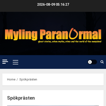
Skip
2026-08-09
05:16:27
to
content
Primary
Menu
Home
Spökprästen
Spökprästen