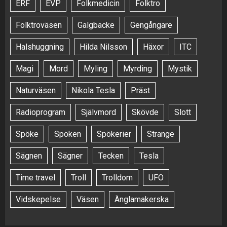
ERF
EVP
Folkmedicin
Folktro
Folktroväsen
Galgbacke
Gengångare
Halshuggning
Hilda Nilsson
Häxor
ITC
Magi
Mord
Myling
Myrding
Mystik
Naturväsen
Nikola Tesla
Präst
Radioprogram
Självmord
Skövde
Slott
Spöke
Spöken
Spökerier
Strange
Sägnen
Sägner
Tecken
Tesla
Time travel
Troll
Trolldom
UFO
Vidskepelse
Väsen
Änglamakerska