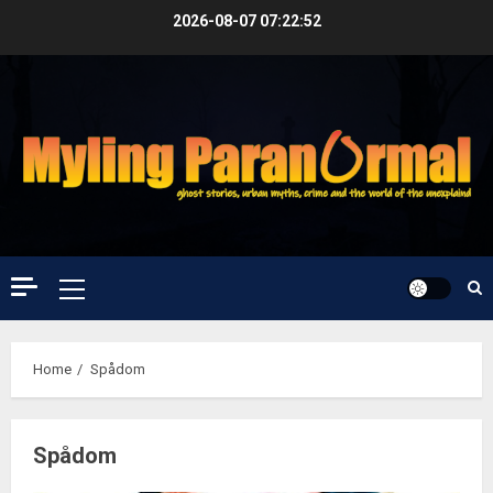
Skip
2026-08-07
07:22:53
to
content
Primary
Menu
Home
Spådom
Spådom