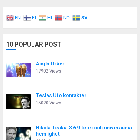
EN
FI
HI
NO
SV
10 POPULAR POST
Ängla Orber
17902 Views
Teslas Ufo kontakter
15020 Views
Nikola Teslas 3 6 9 teori och universums
hemlighet