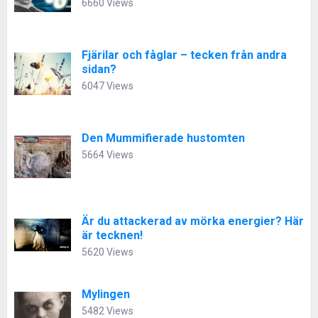
6660 Views
Fjärilar och fåglar – tecken från andra
sidan?
6047 Views
Den Mummifierade hustomten
5664 Views
Är du attackerad av mörka energier? Här
är tecknen!
5620 Views
Mylingen
5482 Views