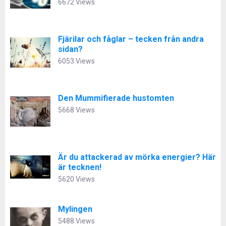
6672 Views
Fjärilar och fåglar – tecken från andra
sidan?
6053 Views
Den Mummifierade hustomten
5668 Views
Är du attackerad av mörka energier? Här
är tecknen!
5620 Views
Mylingen
5488 Views