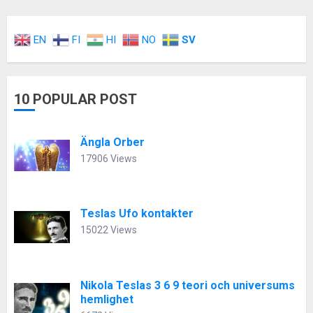
EN
FI
HI
NO
SV
10 POPULAR POST
Ängla Orber
17906 Views
Teslas Ufo kontakter
15022 Views
Nikola Teslas 3 6 9 teori och universums
hemlighet