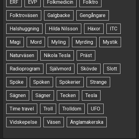
ERF
EVP
Folkmedicin
Folktro
Folktroväsen
Galgbacke
Gengångare
Halshuggning
Hilda Nilsson
Häxor
ITC
Magi
Mord
Myling
Myrding
Mystik
Naturväsen
Nikola Tesla
Präst
Radioprogram
Självmord
Skövde
Slott
Spöke
Spöken
Spökerier
Strange
Sägnen
Sägner
Tecken
Tesla
Time travel
Troll
Trolldom
UFO
Vidskepelse
Väsen
Änglamakerska