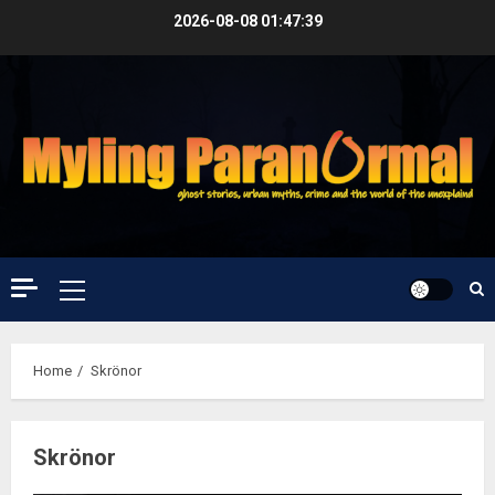
Skip
2026-08-08
01:47:40
to
content
Primary
Menu
Home
Skrönor
Skrönor