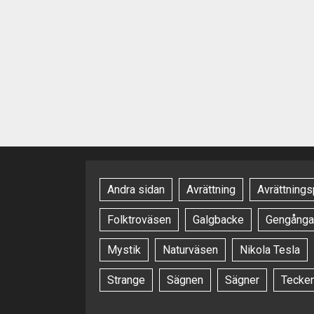
Andra sidan
Avrättning
Avrättnings
Folktroväsen
Galgbacke
Gengånga
Mystik
Naturväsen
Nikola Tesla
Strange
Sägnen
Sägner
Tecke