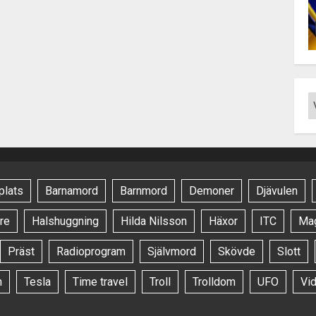
plats
Barnamord
Barnmord
Demoner
Djävulen
re
Halshuggning
Hilda Nilsson
Häxor
ITC
Ma
Präst
Radioprogram
Självmord
Skövde
Slott
n
Tesla
Time travel
Troll
Trolldom
UFO
Vi