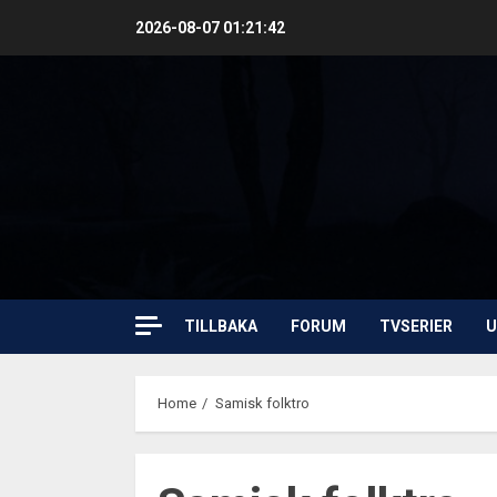
Skip
2026-08-07
01:21:43
to
content
TILLBAKA
FORUM
TVSERIER
U
Home
Samisk folktro