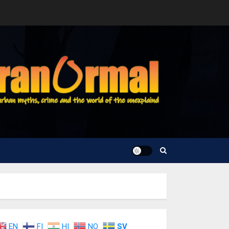
EN
FI
HI
NO
SV