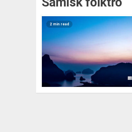
Samisk folktro
2 min read