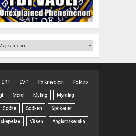
ERF
EVP
Folkmedicin
Folktro
gi
Mord
Myling
Myrding
Spöke
Spöken
Spökerier
dskepelse
Väsen
Änglamakerska