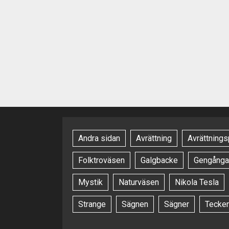
Andra sidan
Avrättning
Avrättnings
Folktroväsen
Galgbacke
Gengånga
Mystik
Naturväsen
Nikola Tesla
Strange
Sägnen
Sägner
Tecke