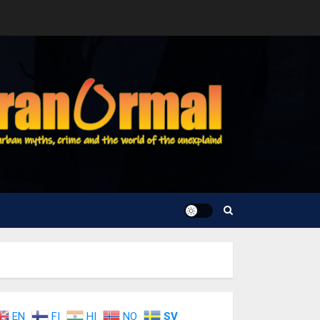
EN
FI
HI
NO
SV