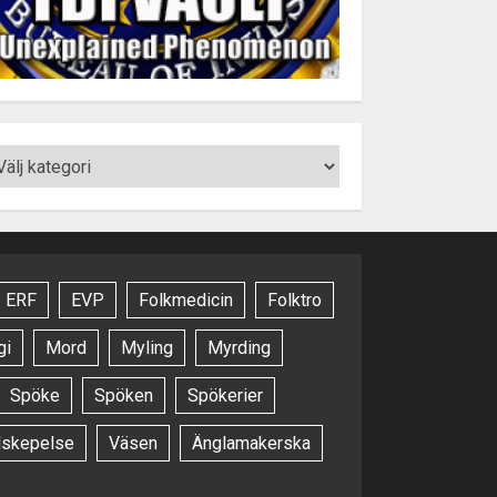
ERF
EVP
Folkmedicin
Folktro
gi
Mord
Myling
Myrding
Spöke
Spöken
Spökerier
dskepelse
Väsen
Änglamakerska