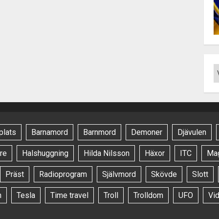
plats
Barnamord
Barnmord
Demoner
Djävulen
re
Halshuggning
Hilda Nilsson
Häxor
ITC
Ma
Präst
Radioprogram
Självmord
Skövde
Slott
n
Tesla
Time travel
Troll
Trolldom
UFO
Vi