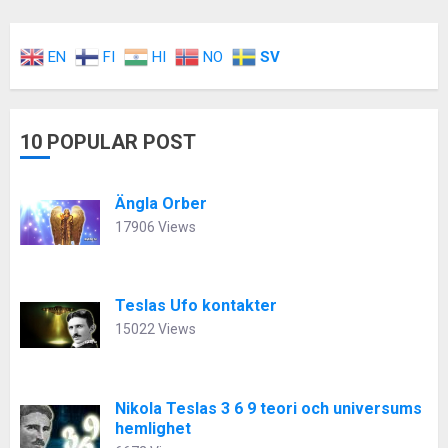
EN
FI
HI
NO
SV
10 POPULAR POST
Ängla Orber
17906 Views
Teslas Ufo kontakter
15022 Views
Nikola Teslas 3 6 9 teori och universums
hemlighet