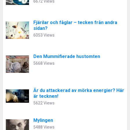
6672 Views
Fjärilar och fåglar – tecken från andra
sidan?
6053 Views
Den Mummifierade hustomten
5668 Views
Är du attackerad av mörka energier? Här
är tecknen!
5622 Views
Mylingen
5488 Views