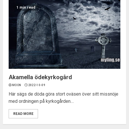
1 min read
Akamella ödekyrkogård
MOON
2022-10-09
Här sägs de döda göra stort oväsen över sitt missnöje
med ordningen på kyrkogården....
READ MORE