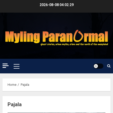
Skip
2026-08-08
04:02:29
to
content
Primary
Menu
Home
Pajala
Pajala