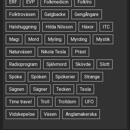
ERF
EVP
Folkmedicin
Folktro
Folktroväsen
Galgbacke
Gengångare
Halshuggning
Hilda Nilsson
Häxor
ITC
Magi
Mord
Myling
Myrding
Mystik
Naturväsen
Nikola Tesla
Präst
Radioprogram
Självmord
Skövde
Slott
Spöke
Spöken
Spökerier
Strange
Sägnen
Sägner
Tecken
Tesla
Time travel
Troll
Trolldom
UFO
Vidskepelse
Väsen
Änglamakerska