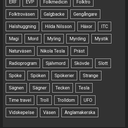
ERF
EVP
Folkmedicin
Folktro
Folktroväsen
Galgbacke
Gengångare
Halshuggning
Hilda Nilsson
Häxor
ITC
Magi
Mord
Myling
Myrding
Mystik
Naturväsen
Nikola Tesla
Präst
Radioprogram
Självmord
Skövde
Slott
Spöke
Spöken
Spökerier
Strange
Sägnen
Sägner
Tecken
Tesla
Time travel
Troll
Trolldom
UFO
Vidskepelse
Väsen
Änglamakerska