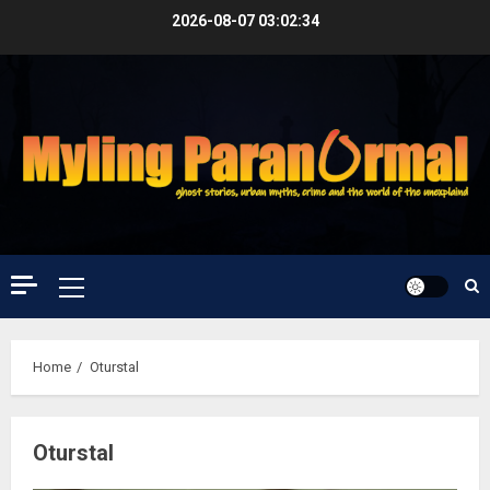
Skip
2026-08-07
03:02:35
to
content
Primary
Menu
Home
Oturstal
Oturstal