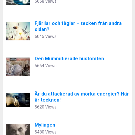
6658 Views
Fjärilar och fåglar – tecken från andra
sidan?
6045 Views
Den Mummifierade hustomten
5664 Views
Är du attackerad av mörka energier? Här
är tecknen!
5620 Views
Mylingen
5480 Views