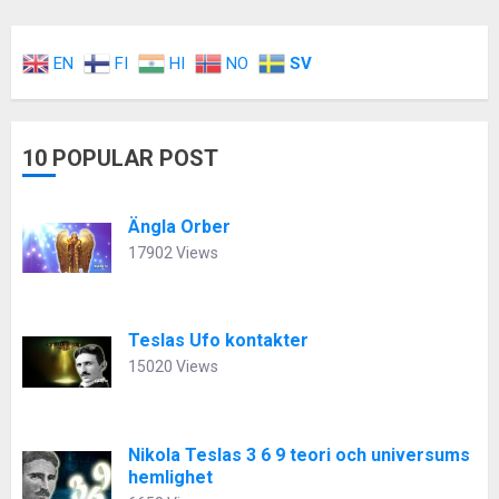
EN
FI
HI
NO
SV
10 POPULAR POST
Ängla Orber
17902 Views
Teslas Ufo kontakter
15020 Views
Nikola Teslas 3 6 9 teori och universums
hemlighet