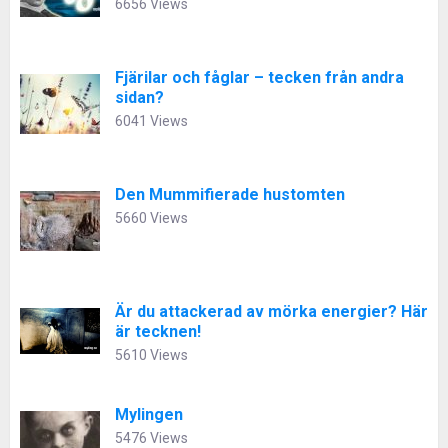
6656 Views
Fjärilar och fåglar – tecken från andra
sidan?
6041 Views
Den Mummifierade hustomten
5660 Views
Är du attackerad av mörka energier? Här
är tecknen!
5610 Views
Mylingen
5476 Views