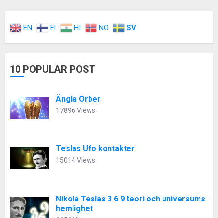
EN
FI
HI
NO
SV
10 POPULAR POST
Ängla Orber
17896 Views
Teslas Ufo kontakter
15014 Views
Nikola Teslas 3 6 9 teori och universums
hemlighet