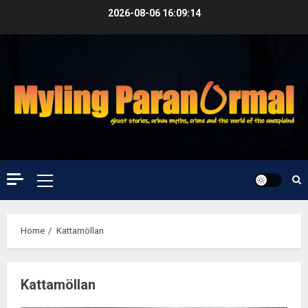
Skip
2026-08-06
16:09:14
to
content
Primary
Menu
Home
Kattamöllan
Kattamöllan