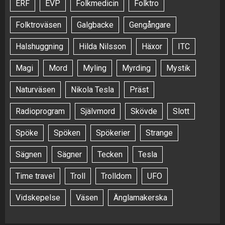
ERF
EVP
Folkmedicin
Folktro
Folktroväsen
Galgbacke
Gengångare
Halshuggning
Hilda Nilsson
Häxor
ITC
Magi
Mord
Myling
Myrding
Mystik
Naturväsen
Nikola Tesla
Präst
Radioprogram
Självmord
Skövde
Slott
Spöke
Spöken
Spökerier
Strange
Sägnen
Sägner
Tecken
Tesla
Time travel
Troll
Trolldom
UFO
Vidskepelse
Väsen
Änglamakerska