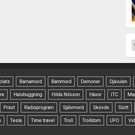
plats
Barnamord
Barnmord
Demoner
Djävulen
re
Halshuggning
Hilda Nilsson
Häxor
ITC
Ma
Präst
Radioprogram
Självmord
Skövde
Slott
n
Tesla
Time travel
Troll
Trolldom
UFO
Vi