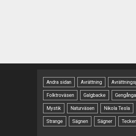
Andra sidan
Avrättning
Avrättnings
Folktroväsen
Galgbacke
Gengånga
Mystik
Naturväsen
Nikola Tesla
Strange
Sägnen
Sägner
Tecke