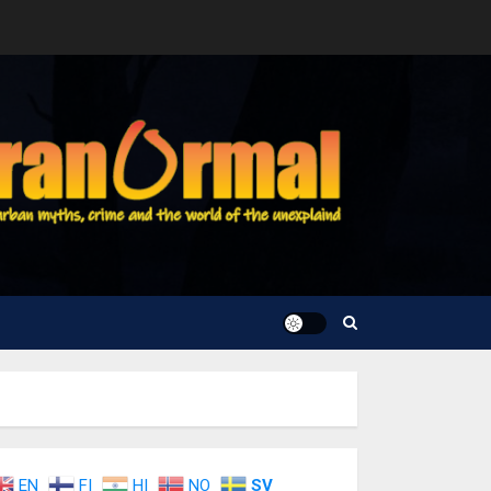
EN
FI
HI
NO
SV