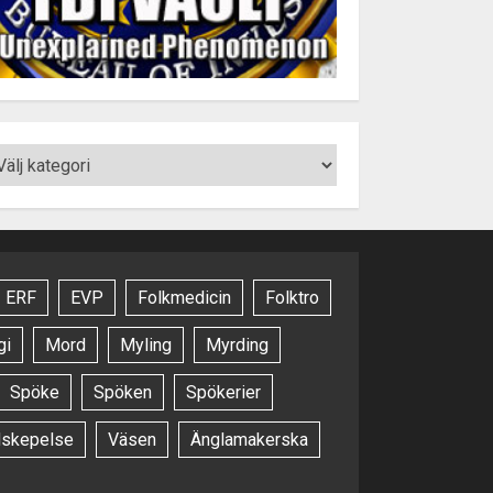
ERF
EVP
Folkmedicin
Folktro
gi
Mord
Myling
Myrding
Spöke
Spöken
Spökerier
dskepelse
Väsen
Änglamakerska