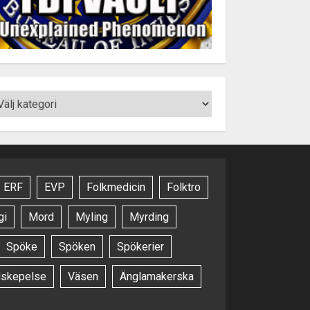
ERF
EVP
Folkmedicin
Folktro
gi
Mord
Myling
Myrding
Spöke
Spöken
Spökerier
dskepelse
Väsen
Änglamakerska