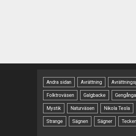
Andra sidan
Avrättning
Avrättnings
Folktroväsen
Galgbacke
Gengånga
Mystik
Naturväsen
Nikola Tesla
Strange
Sägnen
Sägner
Tecke