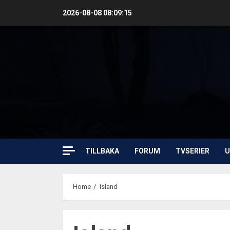
Skip
2026-08-08
08:09:16
to
content
TILLBAKA
FORUM
TVSERIER
U
Home
Island