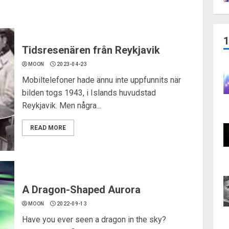
Tidsresenären från Reykjavik
MOON
2023-04-23
Mobiltelefoner hade ännu inte uppfunnits när
bilden togs 1943, i Islands huvudstad
Reykjavik. Men några...
READ MORE
A Dragon-Shaped Aurora
MOON
2022-09-13
Have you ever seen a dragon in the sky?