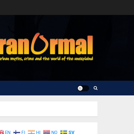
EN
FI
HI
NO
SV