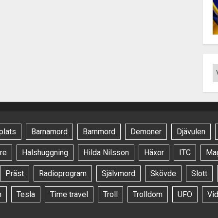
plats
Barnamord
Barnmord
Demoner
Djävulen
re
Halshuggning
Hilda Nilsson
Häxor
ITC
Ma
Präst
Radioprogram
Självmord
Skövde
Slott
n
Tesla
Time travel
Troll
Trolldom
UFO
Vi