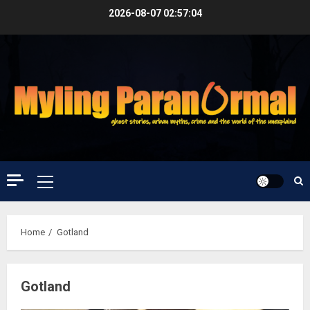
Skip
2026-08-07
02:57:04
to
content
Primary
Menu
Home
Gotland
Gotland