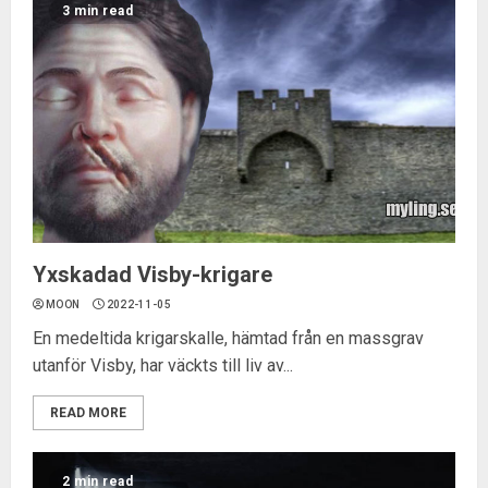
3 min read
Yxskadad Visby-krigare
MOON
2022-11-05
En medeltida krigarskalle, hämtad från en massgrav
utanför Visby, har väckts till liv av...
READ MORE
2 min read