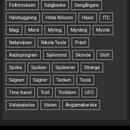
Folktroväsen
Galgbacke
Gengångare
Halshuggning
Hilda Nilsson
Häxor
ITC
Magi
Mord
Myling
Myrding
Mystik
Naturväsen
Nikola Tesla
Präst
Radioprogram
Självmord
Skövde
Slott
Spöke
Spöken
Spökerier
Strange
Sägnen
Sägner
Tecken
Tesla
Time travel
Troll
Trolldom
UFO
Vidskepelse
Väsen
Änglamakerska