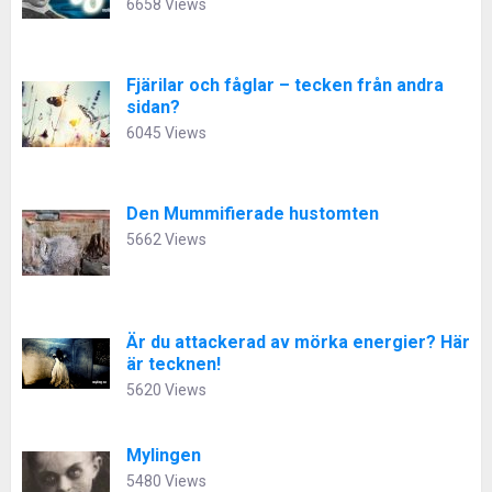
6658 Views
Fjärilar och fåglar – tecken från andra
sidan?
6045 Views
Den Mummifierade hustomten
5662 Views
Är du attackerad av mörka energier? Här
är tecknen!
5620 Views
Mylingen
5480 Views