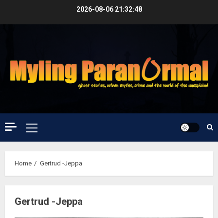
Skip
2026-08-06
21:32:48
to
content
Primary
Menu
Home
Gertrud -Jeppa
Gertrud -Jeppa