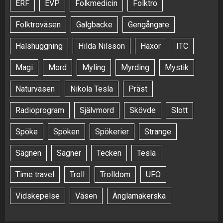
ERF
EVP
Folkmedicin
Folktro
Folktroväsen
Galgbacke
Gengångare
Halshuggning
Hilda Nilsson
Häxor
ITC
Magi
Mord
Myling
Myrding
Mystik
Naturväsen
Nikola Tesla
Präst
Radioprogram
Självmord
Skövde
Slott
Spöke
Spöken
Spökerier
Strange
Sägnen
Sägner
Tecken
Tesla
Time travel
Troll
Trolldom
UFO
Vidskepelse
Väsen
Änglamakerska