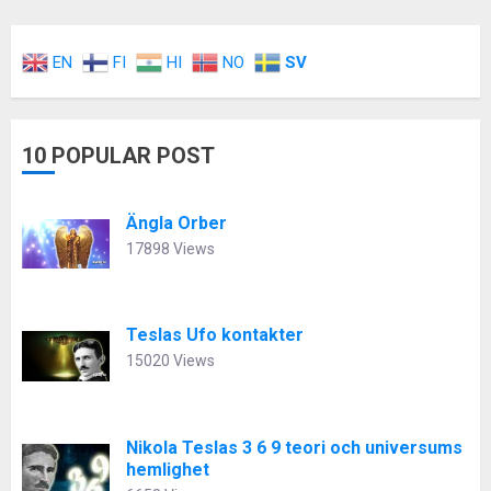
EN
FI
HI
NO
SV
10 POPULAR POST
Ängla Orber
17898 Views
Teslas Ufo kontakter
15020 Views
Nikola Teslas 3 6 9 teori och universums
hemlighet