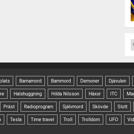
plats
Barnamord
Barnmord
Demoner
Djävulen
re
Halshuggning
Hilda Nilsson
Häxor
ITC
Ma
Präst
Radioprogram
Självmord
Skövde
Slott
n
Tesla
Time travel
Troll
Trolldom
UFO
Vi