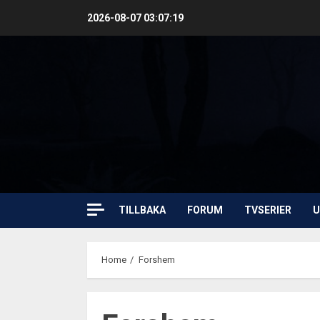
Skip
2026-08-07
03:07:20
to
content
TILLBAKA
FORUM
TVSERIER
U
Home
Forshem