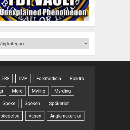
ERF
EVP
Folkmedicin
Folktro
gi
Mord
Myling
Myrding
Spöke
Spöken
Spökerier
dskepelse
Väsen
Änglamakerska