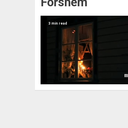
Forshem
3 min read