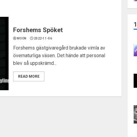
Forshems Spöket
MOON
2022-11-06
Forshems gästgivaregård brukade vimla av
övernaturliga väsen. Det hände att personal
blev så uppskrämd...
READ MORE