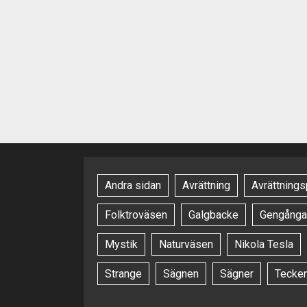
Andra sidan
Avrättning
Avrättnings
Folktroväsen
Galgbacke
Gengånga
Mystik
Naturväsen
Nikola Tesla
Strange
Sägnen
Sägner
Tecke