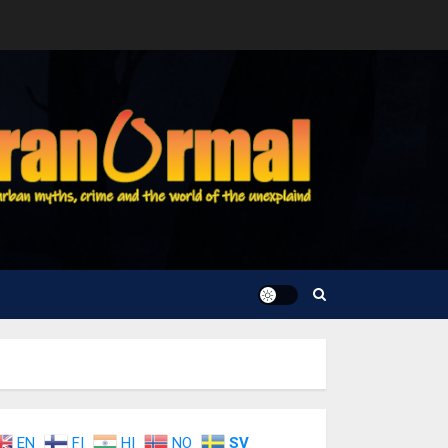
EN
FI
HI
NO
SV