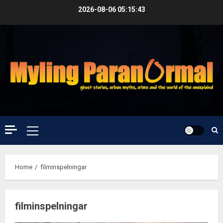
Skip
2026-08-06
05:15:44
to
content
Primary
Menu
Home
filminspelningar
filminspelningar