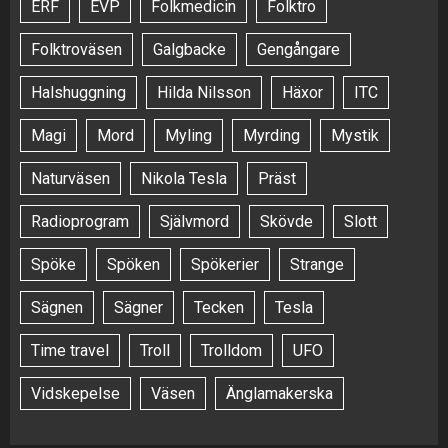
ERF
EVP
Folkmedicin
Folktro
Folktroväsen
Galgbacke
Gengångare
Halshuggning
Hilda Nilsson
Häxor
ITC
Magi
Mord
Myling
Myrding
Mystik
Naturväsen
Nikola Tesla
Präst
Radioprogram
Självmord
Skövde
Slott
Spöke
Spöken
Spökerier
Strange
Sägnen
Sägner
Tecken
Tesla
Time travel
Troll
Trolldom
UFO
Vidskepelse
Väsen
Änglamakerska