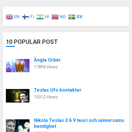
EN
FI
HI
NO
SV
10 POPULAR POST
Ängla Orber
17894 Views
Teslas Ufo kontakter
15012 Views
Nikola Teslas 3 6 9 teori och universums
hemlighet