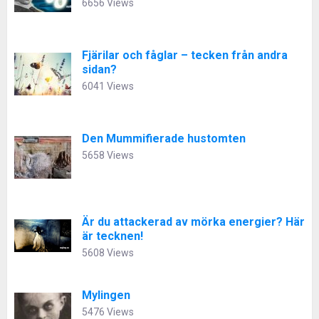
6656 Views
Fjärilar och fåglar – tecken från andra
sidan?
6041 Views
Den Mummifierade hustomten
5658 Views
Är du attackerad av mörka energier? Här
är tecknen!
5608 Views
Mylingen
5476 Views