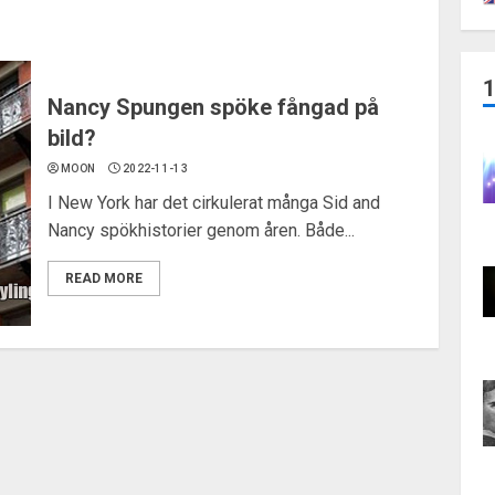
Nancy Spungen spöke fångad på
bild?
MOON
2022-11-13
I New York har det cirkulerat många Sid and
Nancy spökhistorier genom åren. Både...
READ MORE