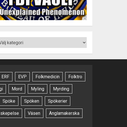
ERF
EVP
Folkmedicin
Folktro
gi
Mord
Myling
Myrding
Spöke
Spöken
Spökerier
dskepelse
Väsen
Änglamakerska