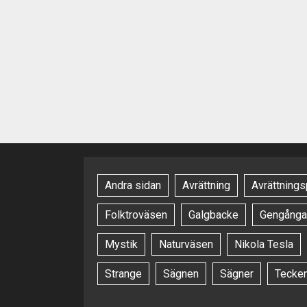
Andra sidan
Avrättning
Avrättnings
Folktroväsen
Galgbacke
Gengånga
Mystik
Naturväsen
Nikola Tesla
Strange
Sägnen
Sägner
Tecke