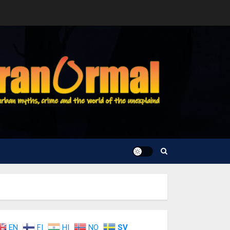
EN
FI
HI
NO
SV