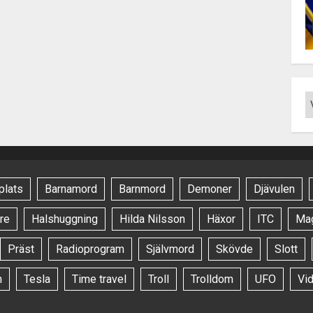
plats
Barnamord
Barnmord
Demoner
Djävulen
re
Halshuggning
Hilda Nilsson
Häxor
ITC
Ma
Präst
Radioprogram
Självmord
Skövde
Slott
n
Tesla
Time travel
Troll
Trolldom
UFO
Vi