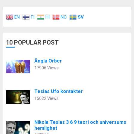
EN
FI
HI
NO
SV
10 POPULAR POST
Ängla Orber
17906 Views
Teslas Ufo kontakter
15022 Views
Nikola Teslas 3 6 9 teori och universums
hemlighet