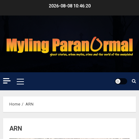
Skip
2026-08-08
10:46:20
to
content
Primary
Menu
Home
ARN
ARN