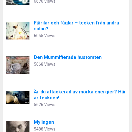
6676 Views
Fjärilar och fåglar – tecken från andra
sidan?
6055 Views
Den Mummifierade hustomten
5668 Views
Är du attackerad av mörka energier? Här
är tecknen!
5626 Views
Mylingen
5488 Views