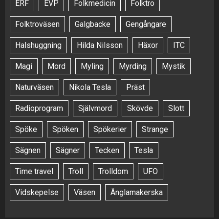
ERF
EVP
Folkmedicin
Folktro
Folktroväsen
Galgbacke
Gengångare
Halshuggning
Hilda Nilsson
Häxor
ITC
Magi
Mord
Myling
Myrding
Mystik
Naturväsen
Nikola Tesla
Präst
Radioprogram
Självmord
Skövde
Slott
Spöke
Spöken
Spökerier
Strange
Sägnen
Sägner
Tecken
Tesla
Time travel
Troll
Trolldom
UFO
Vidskepelse
Väsen
Änglamakerska