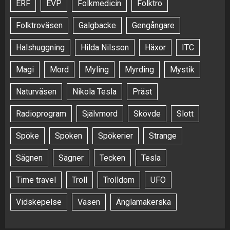
ERF
EVP
Folkmedicin
Folktro
Folktroväsen
Galgbacke
Gengångare
Halshuggning
Hilda Nilsson
Häxor
ITC
Magi
Mord
Myling
Myrding
Mystik
Naturväsen
Nikola Tesla
Präst
Radioprogram
Självmord
Skövde
Slott
Spöke
Spöken
Spökerier
Strange
Sägnen
Sägner
Tecken
Tesla
Time travel
Troll
Trolldom
UFO
Vidskepelse
Väsen
Änglamakerska