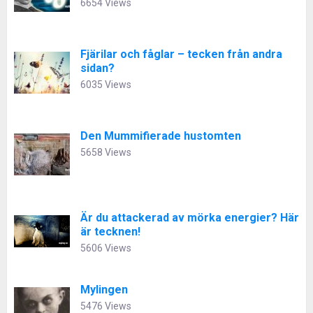
6654 Views
Fjärilar och fåglar – tecken från andra
sidan?
6035 Views
Den Mummifierade hustomten
5658 Views
Är du attackerad av mörka energier? Här
är tecknen!
5606 Views
Mylingen
5476 Views