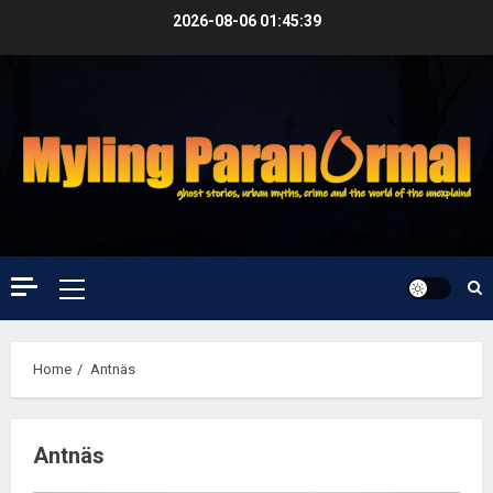
Skip
2026-08-06
01:45:40
to
content
Primary
Menu
Home
Antnäs
Antnäs