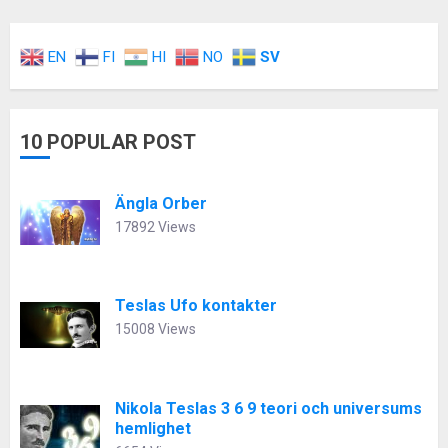
EN
FI
HI
NO
SV
10 POPULAR POST
Ängla Orber
17892 Views
Teslas Ufo kontakter
15008 Views
Nikola Teslas 3 6 9 teori och universums
hemlighet