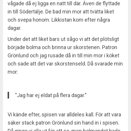
vågade då ej ligga en natt till där. Även de flyttade
in till Södertälje. De bad min mor att tvätta liket
och svepa honom. Likkistan kom efter några
dagar.
Under det att liket bars ut sågo vi att det plötsligt
började bolma och brinna ur skorstenen. Patron
Grönlund och jag rusade då in till min mor i köket
och sade att det var skorstenseld. Då svarade min
mor:
“Jag har ej eldat på flera dagar.”
Vi kände efter, spisen var alldeles kall. För att vara
säker stack patron Grönlund sin hand in i spisen.
Då gingo vi alla ut för att se, men bolmandet hade