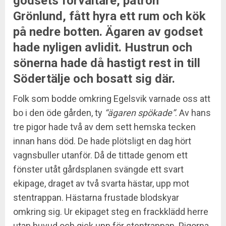
godsets förvaltare, patron
Grönlund, fått hyra ett rum och kök
på nedre botten. Ägaren av godset
hade nyligen avlidit. Hustrun och
sönerna hade då hastigt rest in till
Södertälje och bosatt sig där.
Folk som bodde omkring Egelsvik varnade oss att
bo i den öde gården, ty
“ägaren spökade”
. Av hans
tre pigor hade två av dem sett hemska tecken
innan hans död. De hade plötsligt en dag hört
vagnsbuller utanför. Då de tittade genom ett
fönster utåt gårdsplanen svängde ett svart
ekipage, draget av två svarta hästar, upp mot
stentrappan. Hästarna frustade blodskyar
omkring sig. Ur ekipaget steg en frackklädd herre
utan huvud och gick upp för stentrappan. Pigorna