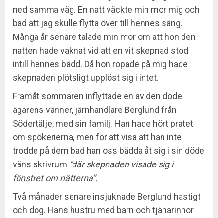
ned samma väg. En natt väckte min mor mig och
bad att jag skulle flytta över till hennes säng.
Många år senare talade min mor om att hon den
natten hade vaknat vid att en vit skepnad stod
intill hennes bädd. Då hon ropade på mig hade
skepnaden plötsligt upplöst sig i intet.
Framåt sommaren inflyttade en av den döde
ägarens vänner, järnhandlare Berglund från
Södertälje, med sin familj. Han hade hört pratet
om spökerierna, men för att visa att han inte
trodde på dem bad han oss bädda åt sig i sin döde
väns skrivrum
“där skepnaden visade sig i
fönstret om nätterna”.
Två månader senare insjuknade Berglund hastigt
och dog. Hans hustru med barn och tjänarinnor