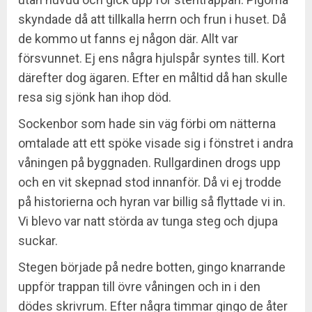
skyndade då att tillkalla herrn och frun i huset. Då
de kommo ut fanns ej någon där. Allt var
försvunnet. Ej ens några hjulspår syntes till. Kort
därefter dog ägaren. Efter en måltid då han skulle
resa sig sjönk han ihop död.
Sockenbor som hade sin väg förbi om nätterna
omtalade att ett spöke visade sig i fönstret i andra
våningen på byggnaden. Rullgardinen drogs upp
och en vit skepnad stod innanför. Då vi ej trodde
på historierna och hyran var billig så flyttade vi in.
Vi blevo var natt störda av tunga steg och djupa
suckar.
Stegen började på nedre botten, gingo knarrande
uppför trappan till övre våningen och in i den
dödes skrivrum. Efter några timmar gingo de åter