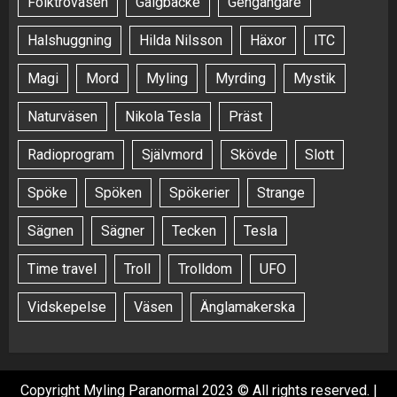
Folktroväsen
Galgbacke
Gengångare
Halshuggning
Hilda Nilsson
Häxor
ITC
Magi
Mord
Myling
Myrding
Mystik
Naturväsen
Nikola Tesla
Präst
Radioprogram
Självmord
Skövde
Slott
Spöke
Spöken
Spökerier
Strange
Sägnen
Sägner
Tecken
Tesla
Time travel
Troll
Trolldom
UFO
Vidskepelse
Väsen
Änglamakerska
Copyright Myling Paranormal 2023 © All rights reserved.
|