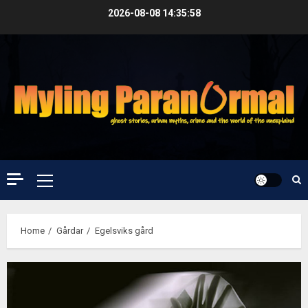
Skip
2026-08-08
14:35:59
to
content
Primary
Menu
Home
Gårdar
Egelsviks gård