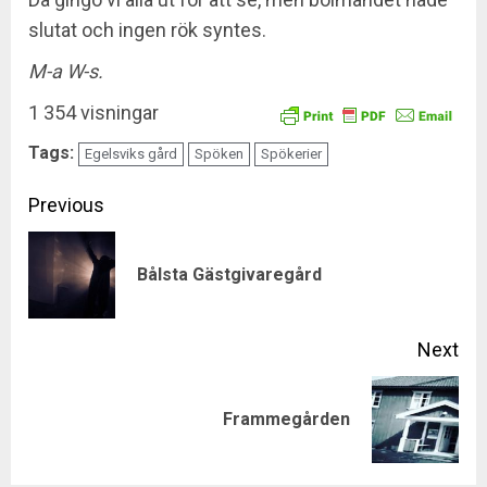
slutat och ingen rök syntes.
M-a W-s.
1 354 visningar
Tags:
Egelsviks gård
Spöken
Spökerier
Continue
Previous
Reading
Pre
Bålsta Gästgivaregård
pos
Next
Next
Frammegården
post: