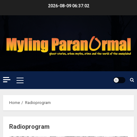
Skip
2026-08-09
06:37:03
to
content
Primary
Menu
Home
Radioprogram
Radioprogram