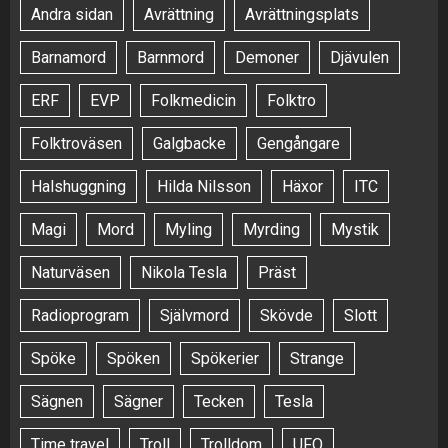
Andra sidan
Avrättning
Avrättningsplats
Barnamord
Barnmord
Demoner
Djävulen
ERF
EVP
Folkmedicin
Folktro
Folktroväsen
Galgbacke
Gengångare
Halshuggning
Hilda Nilsson
Häxor
ITC
Magi
Mord
Myling
Myrding
Mystik
Naturväsen
Nikola Tesla
Präst
Radioprogram
Självmord
Skövde
Slott
Spöke
Spöken
Spökerier
Strange
Sägnen
Sägner
Tecken
Tesla
Time travel
Troll
Trolldom
UFO