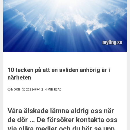
10 tecken på att en avliden anhörig är i
närheten
MOON
2022-09-12
4 MIN READ
Våra älskade lämna aldrig oss när
de dör … De försöker kontakta oss
via olika medier och du bör se upp