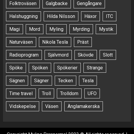
Folktroväsen
Galgbacke
Gengångare
Halshuggning
Hilda Nilsson
Häxor
ITC
Magi
Mord
Myling
Myrding
Mystik
Naturväsen
Nikola Tesla
Präst
Radioprogram
Självmord
Skövde
Slott
Spöke
Spöken
Spökerier
Strange
Sägnen
Sägner
Tecken
Tesla
Time travel
Troll
Trolldom
UFO
Vidskepelse
Väsen
Änglamakerska