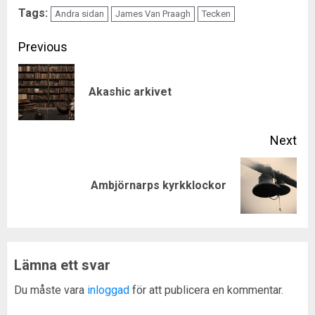
Tags:
Andra sidan
James Van Praagh
Tecken
Continue
Previous
Reading
Pre
Akashic arkivet
pos
Next
Next
Ambjörnarps kyrkklockor
post:
Lämna ett svar
Du måste vara
inloggad
för att publicera en kommentar.