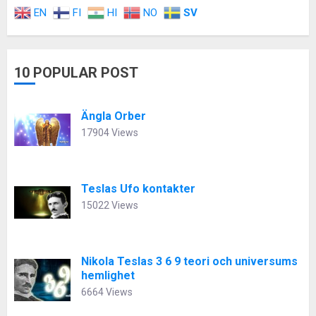
EN
FI
HI
NO
SV
10 POPULAR POST
Ängla Orber
17904 Views
Teslas Ufo kontakter
15022 Views
Nikola Teslas 3 6 9 teori och universums
hemlighet
6664 Views