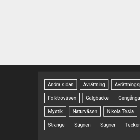
Andra sidan
Avrättning
Avrättnings
Folktroväsen
Galgbacke
Gengånga
Mystik
Naturväsen
Nikola Tesla
Strange
Sägnen
Sägner
Tecke