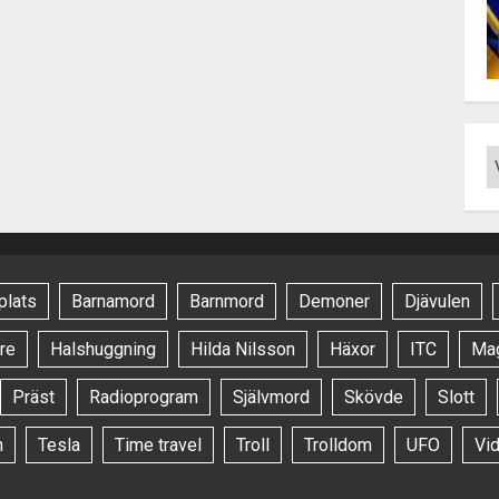
plats
Barnamord
Barnmord
Demoner
Djävulen
re
Halshuggning
Hilda Nilsson
Häxor
ITC
Ma
Präst
Radioprogram
Självmord
Skövde
Slott
n
Tesla
Time travel
Troll
Trolldom
UFO
Vi