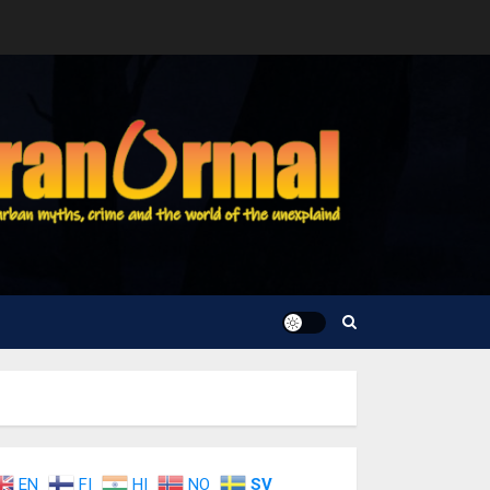
EN
FI
HI
NO
SV