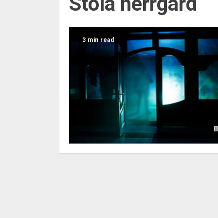
Stola herrgård
3 min read