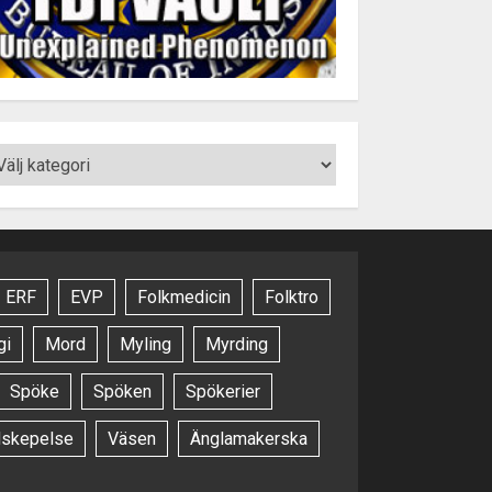
ERF
EVP
Folkmedicin
Folktro
gi
Mord
Myling
Myrding
Spöke
Spöken
Spökerier
dskepelse
Väsen
Änglamakerska