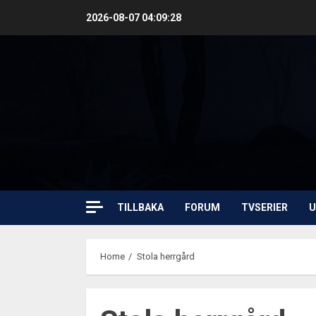
Skip
2026-08-07
04:09:29
to
content
TILLBAKA
FORUM
TVSERIER
U
Home
Stola herrgård